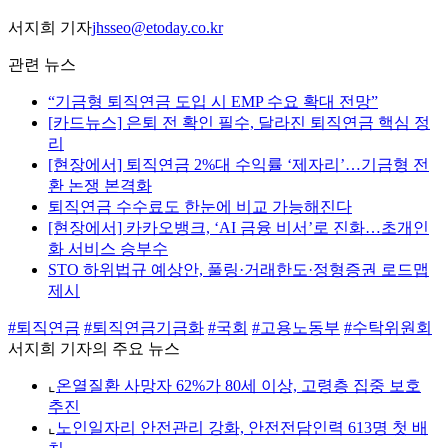
서지희 기자
jhsseo@etoday.co.kr
관련 뉴스
“기금형 퇴직연금 도입 시 EMP 수요 확대 전망”
[카드뉴스] 은퇴 전 확인 필수, 달라진 퇴직연금 핵심 정
리
[현장에서] 퇴직연금 2%대 수익률 ‘제자리’…기금형 전
환 논쟁 본격화
퇴직연금 수수료도 한눈에 비교 가능해진다
[현장에서] 카카오뱅크, ‘AI 금융 비서’로 진화…초개인
화 서비스 승부수
STO 하위법규 예상안, 풀링·거래한도·정형증권 로드맵
제시
#퇴직연금
#퇴직연금기금화
#국회
#고용노동부
#수탁위원회
서지희 기자의 주요 뉴스
⌞
온열질환 사망자 62%가 80세 이상, 고령층 집중 보호
추진
⌞
노인일자리 안전관리 강화, 안전전담인력 613명 첫 배