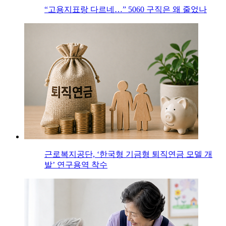
“고용지표랑 다르네…” 5060 구직은 왜 줄었나
근로복지공단, ‘한국형 기금형 퇴직연금 모델 개
발’ 연구용역 착수