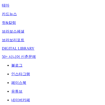
테마
카드뉴스
컷&칼럼
브라보스페셜
브라보리포트
DIGITAL LIBRARY
50+ 시니어 신춘문예
블로그
인스타그램
페이스북
유튜브
네이버카페