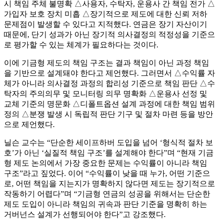
시 책임 주체 불명확 △사용자, 수탁자, 운용사 간 책임 전가 △
가입자 보호 장치 미흡 △장기적으로 제도에 대한 신뢰 저하
문제점이 발생할 수 있다고 지적했다. 연금은 장기 자산이기
때문에, 단기 성과가 아닌 장기적 의사결정의 적정성을 기준으
로 평가할 수 있는 체계가 필요하다는 것이다.
이에 기금형 제도의 책임 구조는 결과 책임이 아닌 과정 책임
을 기반으로 설계돼야 한다고 제언했다. 그러면서 △수익률 자
체가 아니라 의사결정 과정의 합리성 기준으로 책임 판단 △수
탁자의 주의의무 및 모니터링 의무 명확화 △운용사 선정 및
교체 기준의 명문화 △디폴트옵션 설계 과정에 대한 책임 범위
정의 △분쟁 발생 시 독립적 판단 기구 및 절차 마련 등을 방안
으로 제언했다.
닐슨 교수는 “단순한 세이프하버 도입을 넘어 ‘형식적 절차 보
호’가 아닌 ‘실질적 책임 구조’를 설계해야 한다”며 “현재 기금
형 제도 논의에서 가장 중요한 문제는 수익률이 아니라 책임
구조”라고 짚었다. 이어 “수익률이 낮을 때 누가, 어떤 기준으
로, 어떤 책임을 지는지가 명확하지 않다면 제도는 장기적으로
작동하기 어렵다”며 “기금형 연금의 성공을 위해서는 단순한
제도 도입이 아니라 책임의 귀속과 판단 기준을 명확히 하는
거버넌스 설계가 선행되어야 한다”고 강조했다.