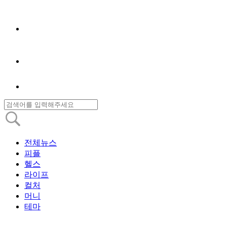
전체뉴스
피플
헬스
라이프
컬처
머니
테마