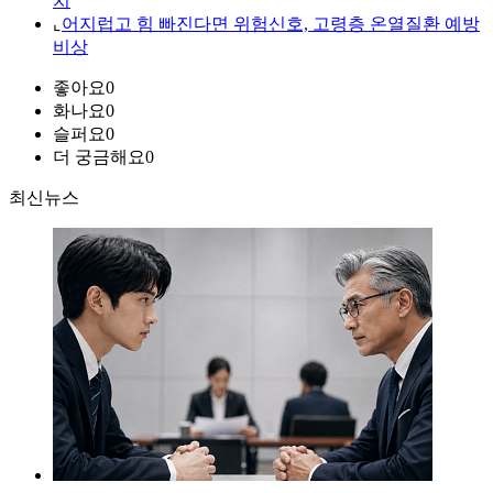
치
⌞
어지럽고 힘 빠진다면 위험신호, 고령층 온열질환 예방
비상
좋아요
0
화나요
0
슬퍼요
0
더 궁금해요
0
최신뉴스