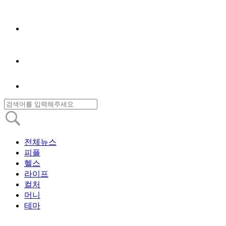
전체뉴스
피플
헬스
라이프
컬처
머니
테마