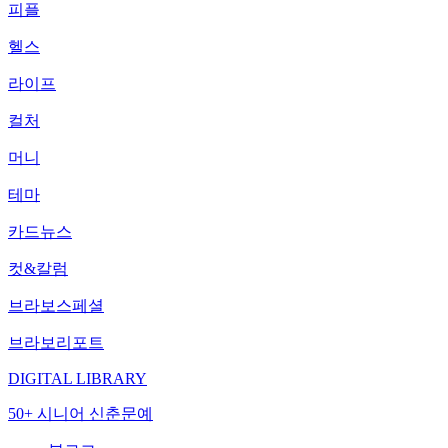
피플
헬스
라이프
컬처
머니
테마
카드뉴스
컷&칼럼
브라보스페셜
브라보리포트
DIGITAL LIBRARY
50+ 시니어 신춘문예