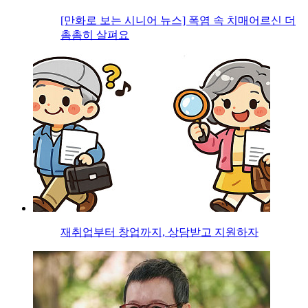
[만화로 보는 시니어 뉴스] 폭염 속 치매어르신 더
촘촘히 살펴요
재취업부터 창업까지, 상담받고 지원하자