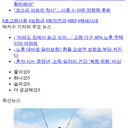
확히해야”
"코스피 상승의 착시"…시총 3~10위 영향력 후퇴
#초고령사회
#보험금
#퇴직연금
#IRP
#백세시대
박지수 기자의 주요 뉴스
⌞
‘아파도 집에서 늙고 싶어…’ 고령 가구 40% 노후 주택
이라 어려워
⌞
노후 대비로 달러보험? 환율 오르면 보험료 부담 커진
다
⌞
혼자 사는 중장년, 소득·일자리·건강 ‘복합 위험’ 비상
좋아요
0
화나요
0
슬퍼요
0
더 궁금해요
0
최신뉴스