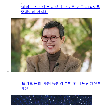
2.
‘아파도 집에서 늙고 싶어…’ 고령 가구 40% 노후
주택이라 어려워
3.
[브라보 문화 이슈] 유방암 투병 후 더 단단해진 박
미선