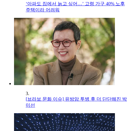
‘아파도 집에서 늙고 싶어…’ 고령 가구 40% 노후
주택이라 어려워
3.
[브라보 문화 이슈] 유방암 투병 후 더 단단해진 박
미선