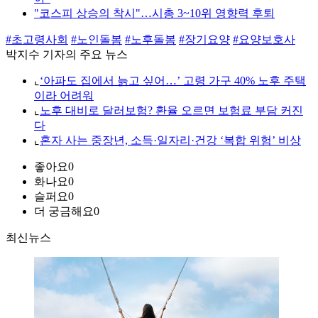
"코스피 상승의 착시"…시총 3~10위 영향력 후퇴
#초고령사회
#노인돌봄
#노후돌봄
#장기요양
#요양보호사
박지수 기자의 주요 뉴스
⌞
‘아파도 집에서 늙고 싶어…’ 고령 가구 40% 노후 주택
이라 어려워
⌞
노후 대비로 달러보험? 환율 오르면 보험료 부담 커진
다
⌞
혼자 사는 중장년, 소득·일자리·건강 ‘복합 위험’ 비상
좋아요
0
화나요
0
슬퍼요
0
더 궁금해요
0
최신뉴스