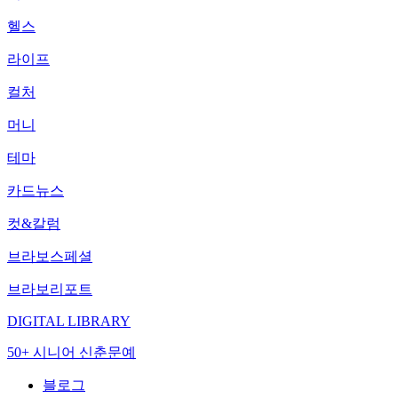
헬스
라이프
컬처
머니
테마
카드뉴스
컷&칼럼
브라보스페셜
브라보리포트
DIGITAL LIBRARY
50+ 시니어 신춘문예
블로그