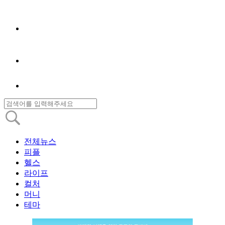
전체뉴스
피플
헬스
라이프
컬처
머니
테마