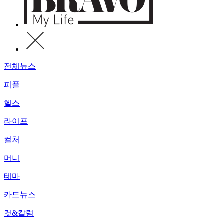
전체뉴스
피플
헬스
라이프
컬처
머니
테마
카드뉴스
컷&칼럼