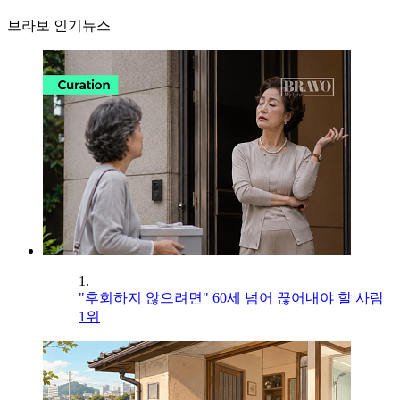
브라보 인기뉴스
1.
"후회하지 않으려면" 60세 넘어 끊어내야 할 사람
1위