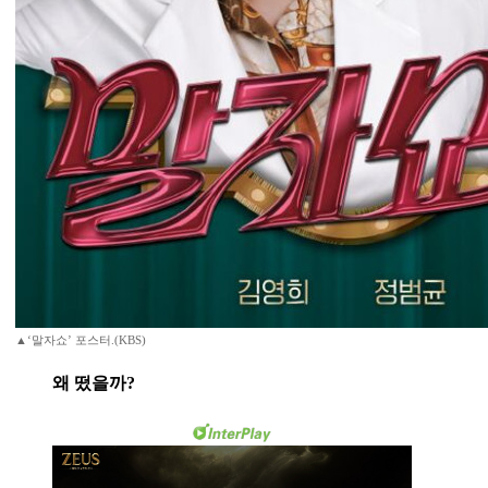
▲‘말자쇼’ 포스터.(KBS)
왜 떴을까?