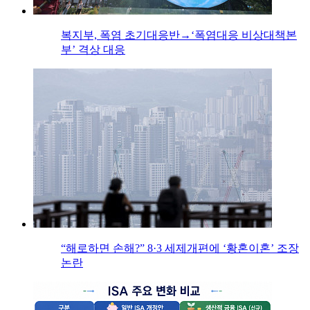
복지부, 폭염 초기대응반→‘폭염대응 비상대책본
부’ 격상 대응
“해로하면 손해?” 8·3 세제개편에 ‘황혼이혼’ 조장
논란