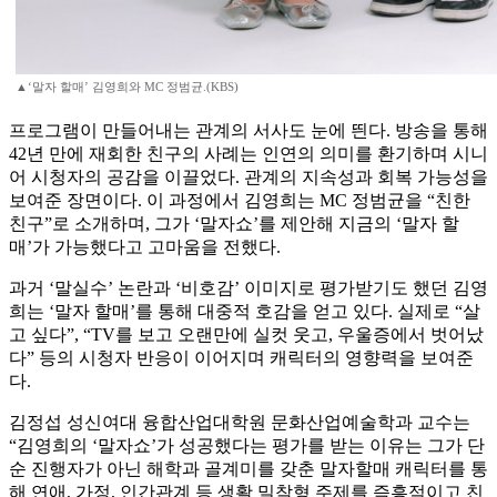
▲‘말자 할매’ 김영희와 MC 정범균.(KBS)
프로그램이 만들어내는 관계의 서사도 눈에 띈다. 방송을 통해
42년 만에 재회한 친구의 사례는 인연의 의미를 환기하며 시니
어 시청자의 공감을 이끌었다. 관계의 지속성과 회복 가능성을
보여준 장면이다. 이 과정에서 김영희는 MC 정범균을 “친한
친구”로 소개하며, 그가 ‘말자쇼’를 제안해 지금의 ‘말자 할
매’가 가능했다고 고마움을 전했다.
과거 ‘말실수’ 논란과 ‘비호감’ 이미지로 평가받기도 했던 김영
희는 ‘말자 할매’를 통해 대중적 호감을 얻고 있다. 실제로 “살
고 싶다”, “TV를 보고 오랜만에 실컷 웃고, 우울증에서 벗어났
다” 등의 시청자 반응이 이어지며 캐릭터의 영향력을 보여준
다.
김정섭 성신여대 융합산업대학원 문화산업예술학과 교수는
“김영희의 ‘말자쇼’가 성공했다는 평가를 받는 이유는 그가 단
순 진행자가 아닌 해학과 골계미를 갖춘 말자할매 캐릭터를 통
해 연애, 가정, 인간관계 등 생활 밀착형 주제를 즉흥적이고 친