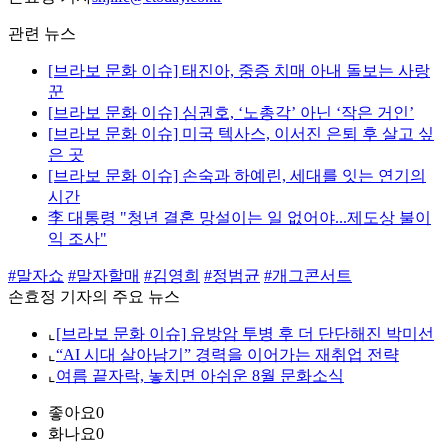
관련 뉴스
[브라보 문화 이슈] 태진아, 중증 치매 아내 돌보는 사랑
꾼
[브라보 문화 이슈] 심권호, ‘노총각’ 아닌 ‘작은 거인’
[브라보 문화 이슈] 미국 텍사스, 이서진 은퇴 후 살고 싶
은 곳
[브라보 문화 이슈] 손숙과 하예린, 세대를 잇는 연기의
시간
李 대통령 "청년 결혼 망설이는 일 없어야...제도상 불이
익 조사"
#말자쇼
#말자할매
#김영희
#정범균
#개그콘서트
손효정 기자의 주요 뉴스
⌞
[브라보 문화 이슈] 유방암 투병 후 더 단단해진 박미선
⌞
“AI 시대 살아남기” 경력을 이어가는 재취업 전략
⌞
여름 끝자락, 놓치면 아쉬운 8월 문화소식
좋아요
0
화나요
0