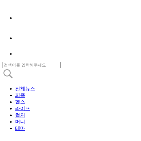
전체뉴스
피플
헬스
라이프
컬처
머니
테마