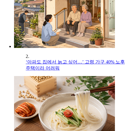
2.
‘아파도 집에서 늙고 싶어…’ 고령 가구 40% 노후
주택이라 어려워