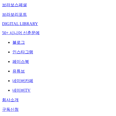
브라보스페셜
브라보리포트
DIGITAL LIBRARY
50+ 시니어 신춘문예
블로그
인스타그램
페이스북
유튜브
네이버카페
네이버TV
회사소개
구독신청