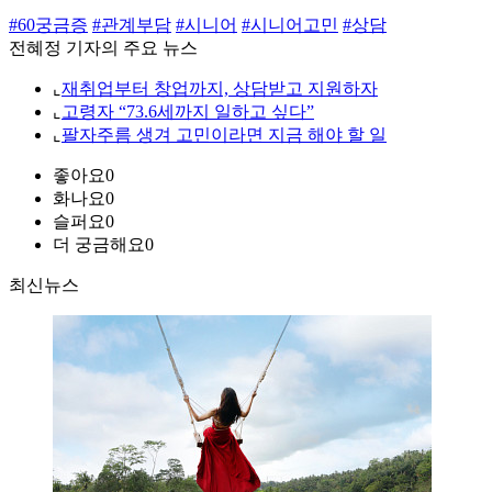
#60궁금증
#관계부담
#시니어
#시니어고민
#상담
전혜정 기자의 주요 뉴스
⌞
재취업부터 창업까지, 상담받고 지원하자
⌞
고령자 “73.6세까지 일하고 싶다”
⌞
팔자주름 생겨 고민이라면 지금 해야 할 일
좋아요
0
화나요
0
슬퍼요
0
더 궁금해요
0
최신뉴스