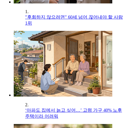
1.
"후회하지 않으려면" 60세 넘어 끊어내야 할 사람
1위
2.
‘아파도 집에서 늙고 싶어…’ 고령 가구 40% 노후
주택이라 어려워