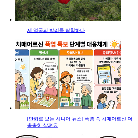
세 얼굴의 발리를 탐험하다
[만화로 보는 시니어 뉴스] 폭염 속 치매어르신 더
촘촘히 살펴요