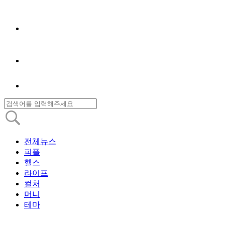
전체뉴스
피플
헬스
라이프
컬처
머니
테마