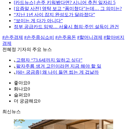
[카드뉴스] 손주 키워봤다면? 시니어 추천 일자리 5
[요즘말 사전] 영탁 보고 “폼미쳤다”는데… 그 의미는?
“지난 1년 사이 잡지 완성도가 달라졌다”
“보이는 게 다가 아니다”
정부 공급카드 임박… 서울시 협의·주민 설득이 관건
#손주경제
#손주중심소비
#손주용돈
#할머니경제
#할아버지
경제
전혜정 기자의 주요 뉴스
⌞
고령자 “73.6세까지 일하고 싶다”
⌞
팔자주름 생겨 고민이라면 지금 해야 할 일
⌞
[60+ 궁금증] 왜 나이 들면 씹는 게 겁날까
좋아요
0
화나요
0
슬퍼요
0
더 궁금해요
0
최신뉴스