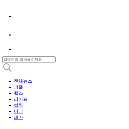
전체뉴스
피플
헬스
라이프
컬처
머니
테마