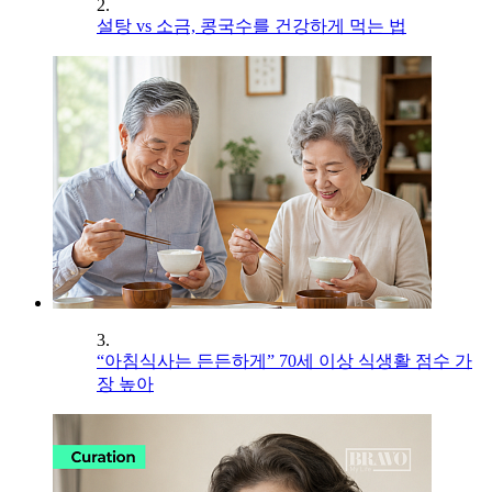
2.
설탕 vs 소금, 콩국수를 건강하게 먹는 법
3.
“아침식사는 든든하게” 70세 이상 식생활 점수 가
장 높아