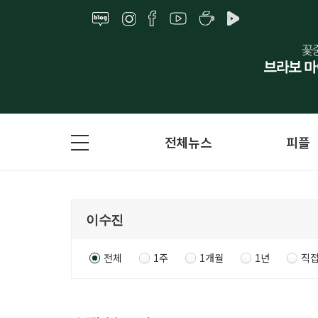
전체뉴스
피플
전체
1주
1개월
1년
직