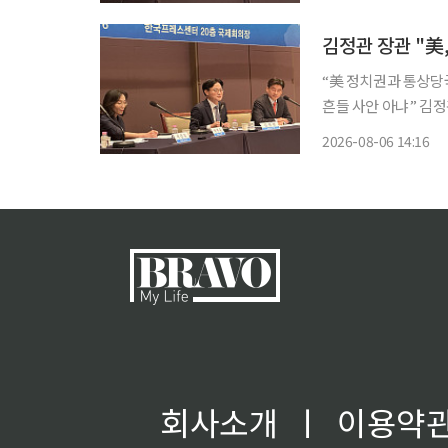
와 주주권 강화 논의
김정관 장관 "美
“美 정치권과 통상당
흔들 사안 아냐” 김정관 산업통상부 장관이 쿠팡 개인정보 유출 사태를 둘러싼 한미 간 시각
차와 관련해 미국 일
2026-08-06 14:16
으로 소통하고 있다고
회사소개
ㅣ
이용약