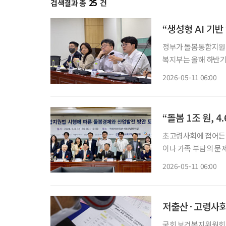
검색결과 총
25
건
“생성형 AI 기반
정부가 돌봄통합지원법
복지부는 올해 하반기 
어르신 건강관리, 정
2026-05-11 06:00
랫폼 사업을 추진하겠
“돌봄 1조 원, 
초고령사회에 접어든 
이나 가족 부담의 문제
로 봐야 한다는 주장
2026-05-11 06:00
인가를 넘어, 돌봄을
저출산·고령사회
국회 보건복지위원회가