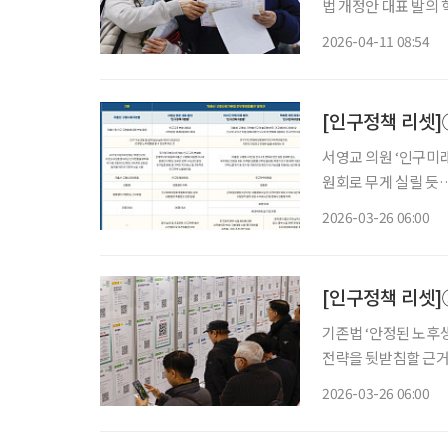
법 개정안 대표 발의 혁
회 대응을 위한 저출산
2026-04-11 08:54
일 의안정보시스템에 
서영교 의원 ‘인구미
원회로 무게 실릴 듯…
문가 등 참여 위원 확대…예산 
2026-03-26 06:00
여년 만에 전면 개정을
기존법 ‘안정된 노후생활
전략을 뒷받침할 근거
인의 삶의 질을 높이
2026-03-26 06:00
다. 26일 국회 