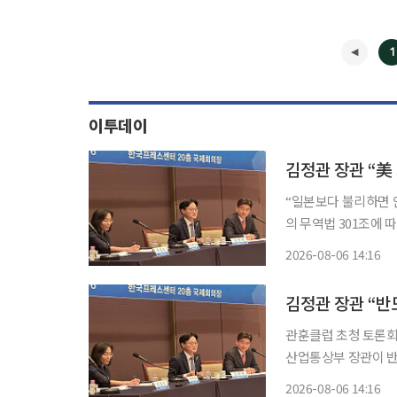
1
이투데이
“일본보다 불리하면 안 된다”美
의 무역법 301조에 
과 막판 협의를 이어
2026-08-06 14:16
관훈클럽 초청 토론회“
산업통상부 장관이 반
거치는 방안을 검토할
2026-08-06 14:16