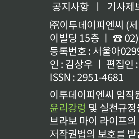
공지사항
ㅣ
기사제
㈜이투데이피엔씨 (제호
이빌딩 15층 ㅣ ☎ 02)
등록번호 : 서울아02992
인 : 김상우 ㅣ 편집인
ISSN : 2951-4681
이투데이피엔씨 임직원
윤리강령
및 실천규정을
브라보 마이 라이프의
저작권법의 보호를 받