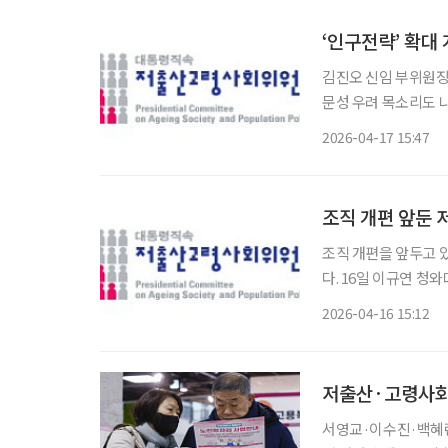
‘인구전략’ 확대
김진오 신임 부위원장,
문성 우려 목소리도 나와 조직 확대 개편을 앞둔 저출산·고령사회위원회의 과제
운데 정책 컨트롤타워로
2026-04-17 15:47
통령은 16일 저출산
조직 개편 앞둔 
조직 개편을 앞두고 
다. 16일 이규연 청와대 홍보소통수석은 브리핑을 열고 김 전 사장의 임명을 발표하면서 “김
전 사장은 언론계에서
2026-04-16 15:12
언론인 경험을 바탕으
저출산·고령사회
서영교·이수진·백혜련 