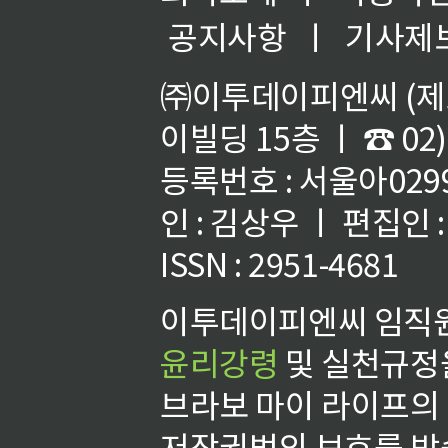
공지사항
ㅣ
기사제
㈜이투데이피엔씨 (제호
이빌딩 15층 ㅣ ☎ 02)
등록번호 : 서울아02992
인 : 김상우 ㅣ 편집인
ISSN : 2951-4681
이투데이피엔씨 임직원
윤리강령
및 실천규정을
브라보 마이 라이프의
저작권법의 보호를 받