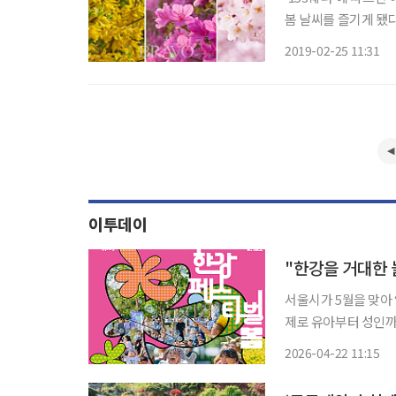
봄 날씨를 즐기게 됐다. 봄꽃이
일, 작년보다 1~2일
2019-02-25 11:31
이동성고기압 영향을 
이투데이
"한강을 거대한 
서울시가 5월을 맞아 
제로 유아부터 성인까지 
띄는 프로그램은 올해
2026-04-22 11:15
9~10일 이촌한강공