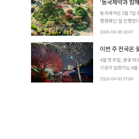
‘동국제약과 함께
동국제약은 5월 7일
행캠페인’을 진행한다고
매, 친구 등 4인 이
2026-04-09 10:47
이번 주 전국은 
4월 첫 주말, 벚꽃 
기운이 일렁이는 4월 
업체들도 봄철을 맞아
2026-04-03 07:00