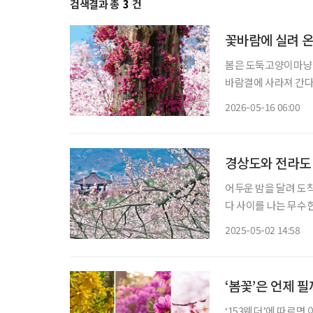
검색결과 총
3
건
꽃바람에 실려 온
봄은 도둑고양이마냥 
바람결에 사라져 간다.
한다. 바야흐로 꽃철이다. 굳이 멀리 떠나지 않아도 된다. 읽을거리 하나쯤 담
2026-05-16 06:00
한 병, 교통카드 한 
경상도와 전라도
어두운 밤을 달려 도
다 사이를 나는 무수
는 듯하다. 짧은 봄이
2025-05-02 14:58
‘봄꽃’은 언제 필
‘153웨더’에 따르면