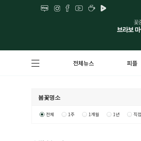
전체뉴스
피플
전체
1주
1개월
1년
직