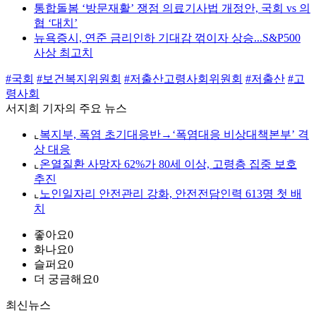
통합돌봄 ‘방문재활’ 쟁점 의료기사법 개정안, 국회 vs 의
협 ‘대치’
뉴욕증시, 연준 금리인하 기대감 꺾이자 상승...S&P500
사상 최고치
#국회
#보건복지위원회
#저출산고령사회위원회
#저출산
#고
령사회
서지희 기자의 주요 뉴스
⌞
복지부, 폭염 초기대응반→‘폭염대응 비상대책본부’ 격
상 대응
⌞
온열질환 사망자 62%가 80세 이상, 고령층 집중 보호
추진
⌞
노인일자리 안전관리 강화, 안전전담인력 613명 첫 배
치
좋아요
0
화나요
0
슬퍼요
0
더 궁금해요
0
최신뉴스