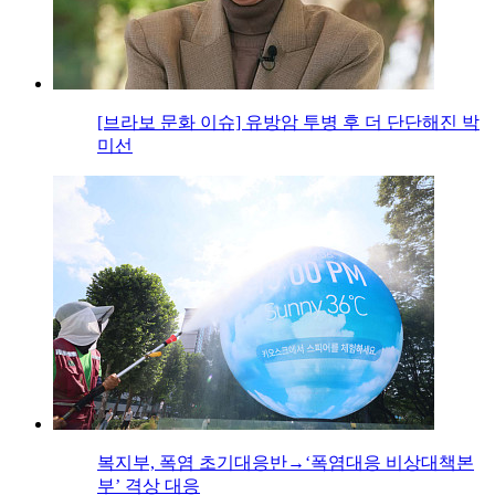
[브라보 문화 이슈] 유방암 투병 후 더 단단해진 박
미선
복지부, 폭염 초기대응반→‘폭염대응 비상대책본
부’ 격상 대응