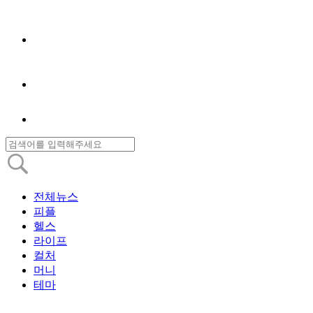
전체뉴스
피플
헬스
라이프
컬처
머니
테마