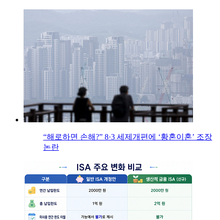
“해로하면 손해?” 8·3 세제개편에 ‘황혼이혼’ 조장
논란