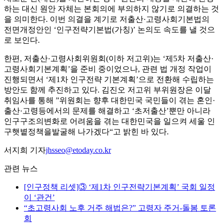
하는 대신 원안 자체는 본회의에 부의하지 않기로 의결하는 것
을 의미한다. 이번 의결을 계기로 저출산·고령사회기본법의
전면개정안인 ‘인구전략기본법(가칭)’ 논의도 속도를 낼 것으
로 보인다.
한편, 저출산·고령사회위원회(이하 저고위)는 ‘제5차 저출산·
고령사회기본계획’을 준비 중이었으나, 관련 법 개정 작업이
진행되면서 ‘제1차 인구전략 기본계획’으로 전환해 수립하는
방안도 함께 추진하고 있다. 김진오 저고위 부위원장은 이달
취임사를 통해 ”위원회는 향후 대한민국 국민들이 겪는 혼인·
출산·고령등에서의 문제를 해결하고 ‘초저출산’뿐만 아니라
인구구조의변화로 어려움을 겪는 대한민국을 일으켜 세울 인
구햇볕정책을발굴해 나가겠다“고 밝힌 바 있다.
서지희 기자
jhsseo@etoday.co.kr
관련 뉴스
[인구정책 리셋]③ ‘제1차 인구전략기본계획’ 국회 일정
이 ‘관건’
“초고령사회 노후 거주 해법은?” 고령자 주거-돌봄 토론
회