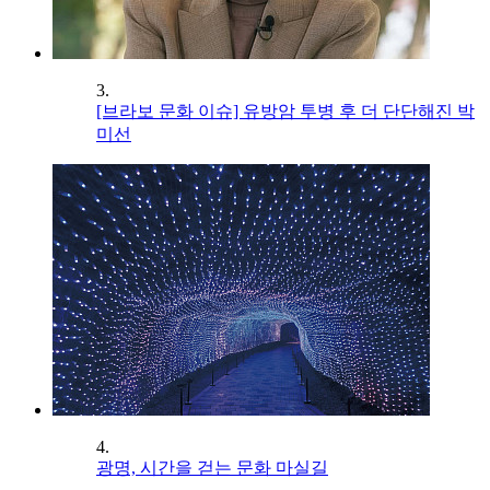
3.
[브라보 문화 이슈] 유방암 투병 후 더 단단해진 박
미선
4.
광명, 시간을 걷는 문화 마실길