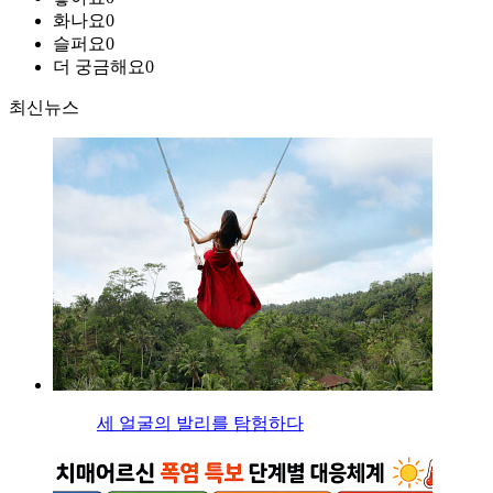
화나요
0
슬퍼요
0
더 궁금해요
0
최신뉴스
세 얼굴의 발리를 탐험하다