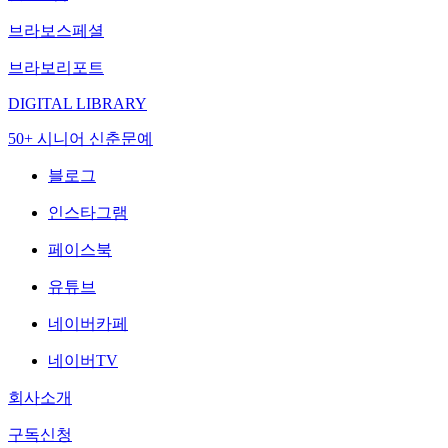
브라보스페셜
브라보리포트
DIGITAL LIBRARY
50+ 시니어 신춘문예
블로그
인스타그램
페이스북
유튜브
네이버카페
네이버TV
회사소개
구독신청