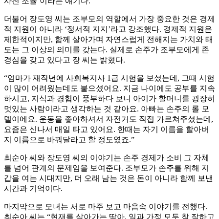
사전 조율’이라는 얘기다.
더불어 장도영 씨는 조부모의 역할에서 가장 중요한 것은 경제
적 지원이 아니라 ‘정서적 지지’라고 강조했다. 경제적 지원은
제한적이지만, 함께 살아가며 자연스럽게 전해지는 가치와 태
도는 그 이상의 의미를 갖는다. 실제로 손주가 조부모에게 존
경심을 갖고 있다고 장 씨는 밝혔다.
“엄마가 재작년에 사회복지사 1급 시험을 보셨는데, 그때 시험
이 많이 어려웠는데도 붙으셨어요. 지금 나이에도 공부를 지속
하시고, 지식과 경험이 풍부하다 보니 아이가 할머니를 굉장히
멋있는 사람이라고 생각하는 것 같아요. 아빠는 손주의 롤 모
델이에요. 운동을 좋아하셔서 자전거도 직접 가르쳐주셨는데,
요즘은 신나서 매일 타고 있어요. 한때는 자기 이름을 할아버
지 이름으로 바꿔달라고 할 정도였죠.”
최순아 씨와 장도영 씨의 이야기는 손주 경제가 소비 그 자체
를 넘어 관계의 문제임을 보여준다. 조부모가 손주를 위해 지
갑을 여는 시대지만, 더 오래 남는 것은 돈이 아니라 함께 보낸
시간과 기억이다.
마지막으로 모녀는 서로 마주 보고 마음속 이야기를 전했다.
최순아 씨는 “현재를 살아가는 딸아, 일과 가정 모두 참 잘하고