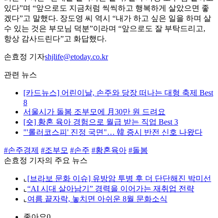
있다”며 “앞으로도 지금처럼 씩씩하고 행복하게 살았으면 좋
겠다”고 말했다. 장도영 씨 역시 “내가 하고 싶은 일을 하며 살
수 있는 것은 부모님 덕분”이라며 “앞으로도 잘 부탁드리고,
항상 감사드린다”고 화답했다.
손효정 기자
shjlife@etoday.co.kr
관련 뉴스
[카드뉴스] 어린이날, 손주와 당장 떠나는 대형 축제 Best
8
서울시가 돌봄 조부모에 月30만 원 드려요
[숏] 황혼 육아 경험으로 월급 받는 직업 Best 3
"'롤러코스피' 진정 국면"… 韓 증시 반전 신호 나왔다
#손주경제
#조부모
#손주
#황혼육아
#돌봄
손효정 기자의 주요 뉴스
⌞
[브라보 문화 이슈] 유방암 투병 후 더 단단해진 박미선
⌞
“AI 시대 살아남기” 경력을 이어가는 재취업 전략
⌞
여름 끝자락, 놓치면 아쉬운 8월 문화소식
좋아요
0