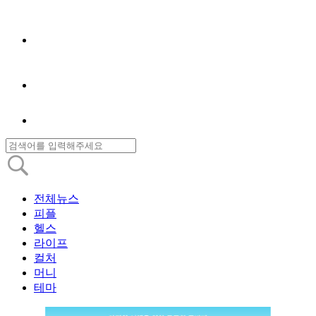
전체뉴스
피플
헬스
라이프
컬처
머니
테마