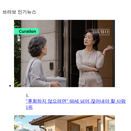
브라보 인기뉴스
1.
"후회하지 않으려면" 60세 넘어 끊어내야 할 사람
1위