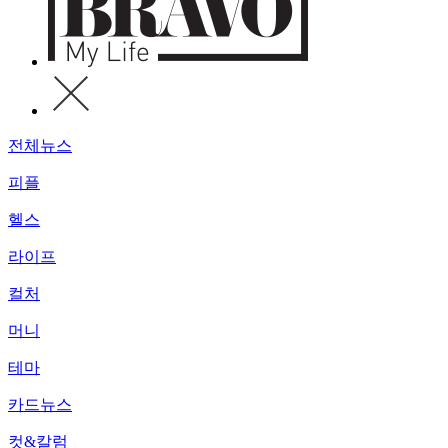
전체뉴스
피플
헬스
라이프
컬처
머니
테마
카드뉴스
컷&칼럼