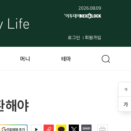
2026.08.09
로그인
회원가입
머니
테마
가
환해야
가
선호매체 추가