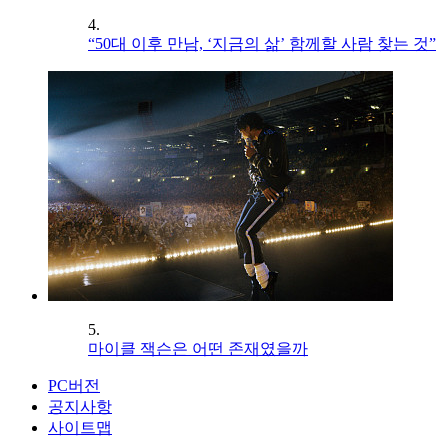
4.
“50대 이후 만남, ‘지금의 삶’ 함께할 사람 찾는 것”
5.
마이클 잭슨은 어떤 존재였을까
PC버전
공지사항
사이트맵