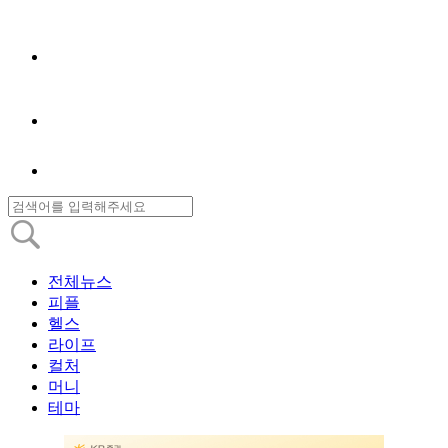
전체뉴스
피플
헬스
라이프
컬처
머니
테마