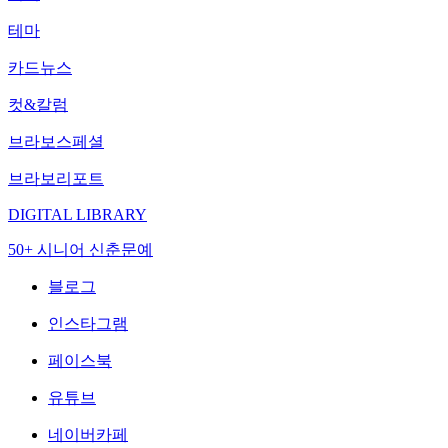
테마
카드뉴스
컷&칼럼
브라보스페셜
브라보리포트
DIGITAL LIBRARY
50+ 시니어 신춘문예
블로그
인스타그램
페이스북
유튜브
네이버카페