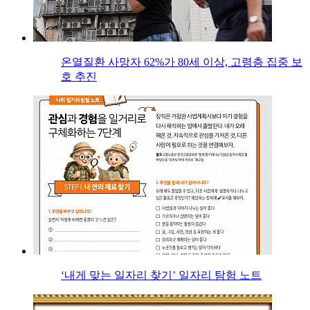
온열질환 사망자 62%가 80세 이상, 고령층 집중 보
호 추진
‘내게 맞는 일자리 찾기’ 일자리 탐험 노트