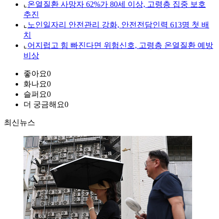
⌞
온열질환 사망자 62%가 80세 이상, 고령층 집중 보호
추진
⌞
노인일자리 안전관리 강화, 안전전담인력 613명 첫 배
치
⌞
어지럽고 힘 빠진다면 위험신호, 고령층 온열질환 예방
비상
좋아요
0
화나요
0
슬퍼요
0
더 궁금해요
0
최신뉴스