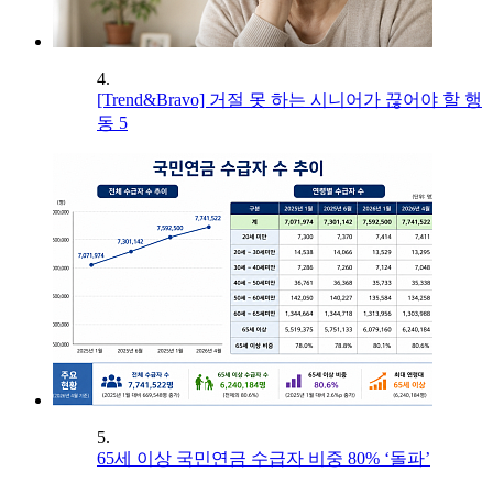
4.
[Trend&Bravo] 거절 못 하는 시니어가 끊어야 할 행
동 5
5.
65세 이상 국민연금 수급자 비중 80% ‘돌파’