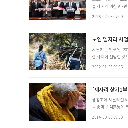
을 지키기 위한 민·
예방 네트워크 세미나
2026-02-06 07:00
노인 일자리 사업
지난해 말 발표된 '2
령 사회에 진입한 것으
상 인구가 전체 인구의 
2022-01-25 09:06
합천(38.9%), 전남 보
생활고에 시달리던 세 
울 송파구 석촌동에 위
개 씨(35), 그리고
2014-03-06 09:53
김 씨가 12년 전 암