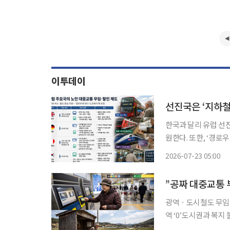
이투데이
선진국은 ‘지하철
한국과 달리 유럽 선
원한다. 또한, ‘경로
발생하지 않는다. 주요 국가의 무임승차 제도를 보면, 영국에선 연금 수급연령(66세)에 도달
2026-07-23 05:00
한 노인에게 전국 어디
광역ㆍ도시철도 무임
역 ‘0’도시권과 복지 불균형도 심각 “자가용이 없으면 움직
나. 여긴 지하철은커녕 버스도 안 다니는데…