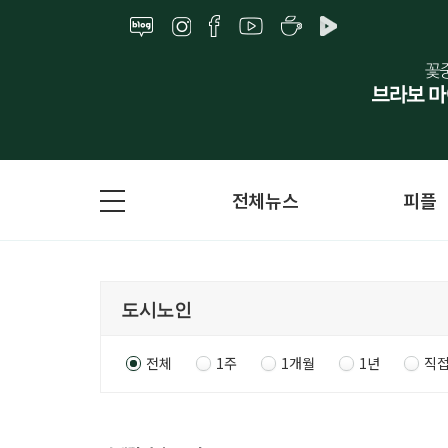
전체뉴스
피플
전체
1주
1개월
1년
직