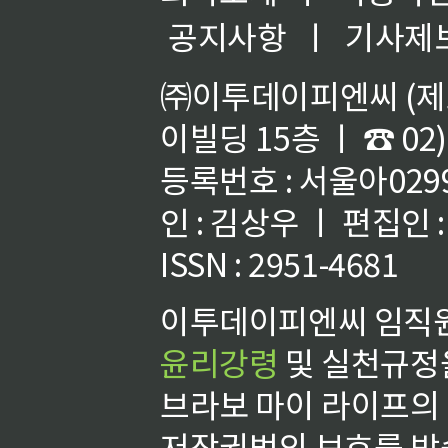
공지사항
ㅣ
기사제
㈜이투데이피엔씨 (제호
이빌딩 15층 ㅣ ☎ 02)
등록번호 : 서울아02992
인 : 김상우 ㅣ 편집인
ISSN : 2951-4681
이투데이피엔씨 임직원
윤리강령
및 실천규정을
브라보 마이 라이프의
저작권법의 보호를 받