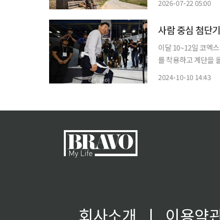
2026-07-22 05:00
씨의 푸념이다. 농사일
사람 중심 첨단기
이달 10~12일 코엑스
를 착용하고 계단을 올라보니 도움
열린 ‘스마트라이프위
2024-10-10 14:43
씩씩한 걸음으로 계단
회사소개
ㅣ
이용약