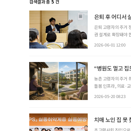
검색결과 총
5
건
은퇴 후 어디서 
은퇴 고령자의 주거 
권 설계로 확장돼야 
관계와 일상생활이 이
2026-06-01 12:00
심이
“병원도 멀고 집
농촌 고령자의 주거 
돌봄 인프라, 의료·
지적이 나왔다. 전문
2026-05-20 08:23
요
치매 노인 집 못 
초고령사회 진입으로 