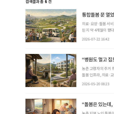
검색결과 총
6
건
통합돌봄 문 열
의료·요양·돌봄 서비
된 지 약 4개월이 
계하는 것만으로 돌봄
2026-07-22 16:42
“병원도 멀고 집
농촌 고령자의 주거 
돌봄 인프라, 의료·
지적이 나왔다. 전문
2026-05-20 08:23
요
“돌봄은 있는데, 
농촌 지역 노인 돌봄이