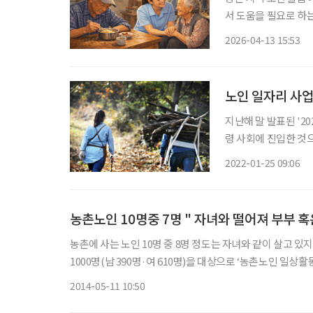
서 도움을 필요로 하
존 돌봄 체계의 사각지대가 수면 위로 드
2026-04-13 15:53
역사회 주도 노인 돌봄
노인 일자리 사업
지난해 말 발표된 '2
령 사회에 진입한 것으
상 인구가 전체 인구의 
2022-01-25 09:06
합천(38.9%), 전남 보
농촌노인 10명중 7명 " 자녀와 떨어져 부부 
농촌에 사는 노인 10명 중 8명 정도는 자녀와 같이 살고 있지 않은 것으로 나타났다. 농촌진흥
1000명(남 390명·여 610명)을 대상으로 ‘농촌노인 일상활동능력 
자녀와 함께 살지 않았다. 노인 부부가구 47.0%였고 노인 1인
2014-05-11 10:50