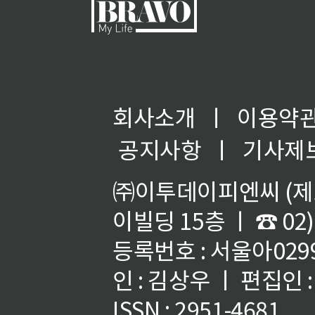
회사소개
ㅣ
이용약
공지사항
ㅣ
기사제
㈜이투데이피엔씨 (제호
이빌딩 15층 ㅣ ☎ 02)
등록번호 : 서울아02992
인 : 김상우 ㅣ 편집인
ISSN : 2951-4681