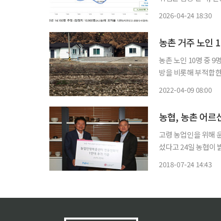
함께 참여하는 범국가 프로젝트를 
2026-04-24 18:30
광장에서 ‘천명지킴 
농촌 거주 노인 1
농촌 노인 10명 중 
방을 비롯해 부적합한
촌 주택 개선 정책이 필요한 상황이다. 농촌경제연구
2022-04-09 08:00
태와 정책과제' 연구에
농협, 농촌 어르
고령 농업인을 위해 
섰다고 24일 농협이 
사를 열었다. 농협은 지난해부터 70세 이상 농업인의 맞춤형 돌봄을 위해 농업인행복콜센터
2018-07-24 14:43
를 운영하고 전용 전