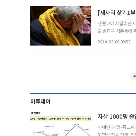
생활고에 시달리던 세 
울 송파구 석촌동에 위
개 씨(35), 그리고
2014-03-06 09:53
김 씨가 12년 전 암
이투데이
자살 1000명 
연예인·기업·종교까지 
위험군 집중 관리, 현장 대응 강화 정부가 2026년 자살사