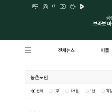
전체뉴스
피플
전체
1주
1개월
1년
직