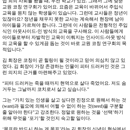
업 외의 사회를 봤을 때, 우선 학교가 있죠. 그래서 그에 맞춘
교원 코칭 연구회가 있어요. 요즘은 교육이 바뀌어서 주입식
교육을 원치 않는 학생들이 있습니다. 그런데 교사들은 정년이
있잖아요? 정년을 채우지 못한 교사는 계속해서 현장에 남아
아이들을 가르쳐야 합니다. 그런데 이 사람들은 전형적인 주입
식인 아웃사이드-인 방식의 교육을 구사해요. 이 사람들에게
아이들로부터 자발적인 교육이 이뤄지는 인사이드-아웃 방식
의 교육을 할 수 있게끔 돕는 것이 바로 교원 코칭 연구회의 목
적입니다.”
김 회장은 코칭이 곧 힐링이 될 것이라고 믿어 의심치 않고 있
었다. 김 회장이 가장 존경하는 인물이 피터 드러커인 것은 그
런 의지의 근거를 마련해주고 있었다.
“피터 드러커는 죽을 때까지 현역으로 살다 죽었어요. 저도 숨
거두는 그날까지 코치로서 살고 싶습니다.”
그는 “가치 있는 인생을 살고 싶다면 진정으로 원해서 하는 것
(want)과 필요에 의해서 어쩔 수 없이 하는 것(need)을 구분할
줄 알아야 한다”고 강조한다. 정말로 원하는 것을 ‘선택’하기
위해 무엇을 ‘포기’할 것인지 숙고할 일이다.
‘목표란 반드시 하는 게 목표’라는 김 회장의 신념이 현실에서