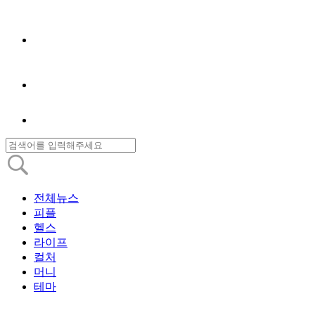
전체뉴스
피플
헬스
라이프
컬처
머니
테마