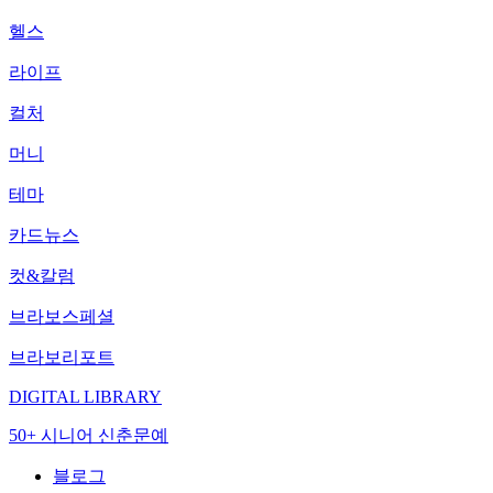
헬스
라이프
컬처
머니
테마
카드뉴스
컷&칼럼
브라보스페셜
브라보리포트
DIGITAL LIBRARY
50+ 시니어 신춘문예
블로그