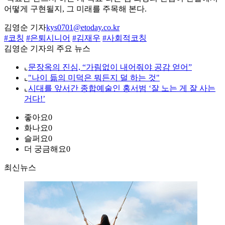
어떻게 구현될지, 그 미래를 주목해 본다.
김영순 기자
kys0701@etoday.co.kr
#코칭
#은퇴시니어
#김재우
#사회적코칭
김영순 기자의 주요 뉴스
⌞
문장옥의 진심, “가림없이 내어줘야 공감 얻어”
⌞
"나이 듦의 미덕은 뭐든지 덜 하는 것"
⌞
시대를 앞서간 종합예술인 홍서범 ‘잘 노는 게 잘 사는
거다!’
좋아요
0
화나요
0
슬퍼요
0
더 궁금해요
0
최신뉴스