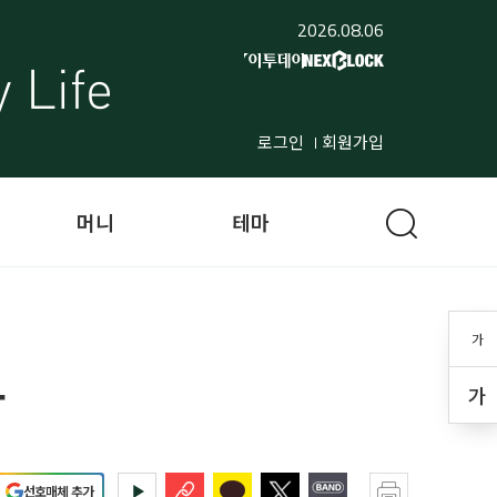
2026.08.06
로그인
회원가입
머니
테마
가
다
가
선호매체 추가