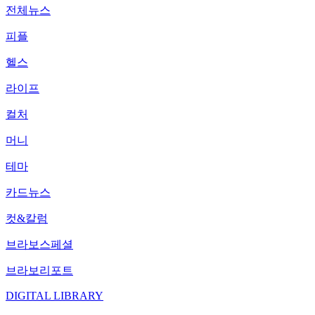
전체뉴스
피플
헬스
라이프
컬처
머니
테마
카드뉴스
컷&칼럼
브라보스페셜
브라보리포트
DIGITAL LIBRARY