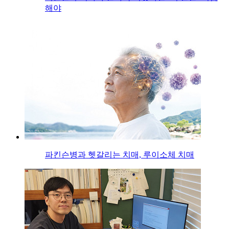
해야
파킨슨병과 헷갈리는 치매, 루이소체 치매