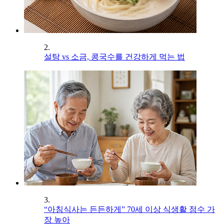
2.
설탕 vs 소금, 콩국수를 건강하게 먹는 법
3.
“아침식사는 든든하게” 70세 이상 식생활 점수 가
장 높아