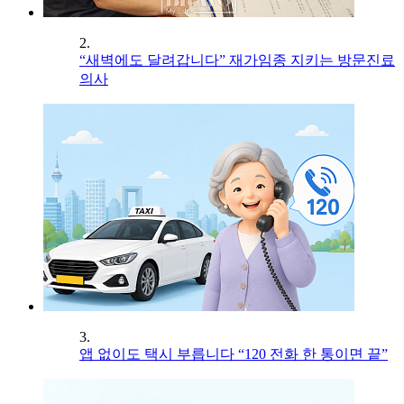
2.
“새벽에도 달려갑니다” 재가임종 지키는 방문진료
의사
3.
앱 없이도 택시 부릅니다 “120 전화 한 통이면 끝”