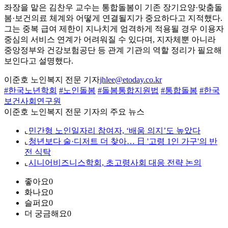
좌장을 맡은 김찬우 교수는 통합돌봄이 기존 장기요양·맞춤돌
봄·보건의료 체계와 어떻게 연결될지가 중요하다고 지적했다.
그는 중복 급여 제한이 지나치게 엄격하게 적용될 경우 이용자
중심의 서비스 연계가 어려워질 수 있다며, 지자체뿐 아니라
중앙정부와 건강보험공단 등 관계 기관의 역할 정리가 필요해
보인다고 설명했다.
이준호 노인복지 전문 기자
jhlee@etoday.co.kr
#한국노년학회
#노인돌봄
#돌봄통합지원법
#통합돌봄
#한국
보건사회연구원
이준호 노인복지 전문 기자의 주요 뉴스
⌞
민간형 노인일자리 참여자, ‘배움 의지’도 높았다
⌞
청년보다 술·디저트 더 찾아… 日 '고령 1인 가구'의 반
전 식탁
⌞
시니어비즈니스학회, 초고령사회 대응 전략 논의
좋아요
0
화나요
0
슬퍼요
0
더 궁금해요
0