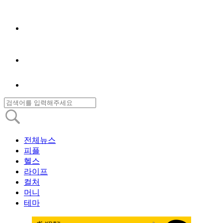
전체뉴스
피플
헬스
라이프
컬처
머니
테마