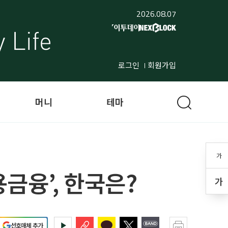
2026.08.07
로그인
회원가입
머니
테마
가
금융’, 한국은?
가
선호매체 추가