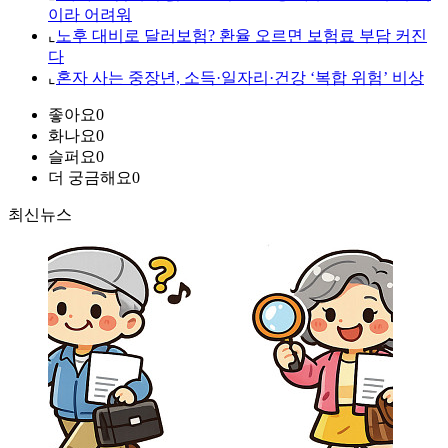
이라 어려워
⌞
노후 대비로 달러보험? 환율 오르면 보험료 부담 커진
다
⌞
혼자 사는 중장년, 소득·일자리·건강 ‘복합 위험’ 비상
좋아요
0
화나요
0
슬퍼요
0
더 궁금해요
0
최신뉴스