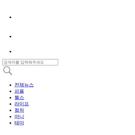
전체뉴스
피플
헬스
라이프
컬처
머니
테마