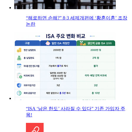
“해로하면 손해?” 8·3 세제개편에 ‘황혼이혼’ 조장
논란
“ISA ‘남은 한도’ 사라질 수 있다” 기존 가입자 주
목!