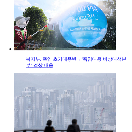
복지부, 폭염 초기대응반→‘폭염대응 비상대책본
부’ 격상 대응