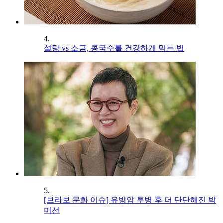
4.
설탕 vs 소금, 콩국수를 건강하게 먹는 법
5.
[브라보 문화 이슈] 유방암 투병 후 더 단단해진 박
미선