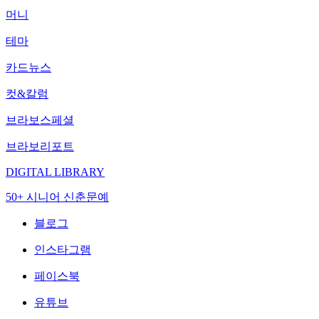
머니
테마
카드뉴스
컷&칼럼
브라보스페셜
브라보리포트
DIGITAL LIBRARY
50+ 시니어 신춘문예
블로그
인스타그램
페이스북
유튜브