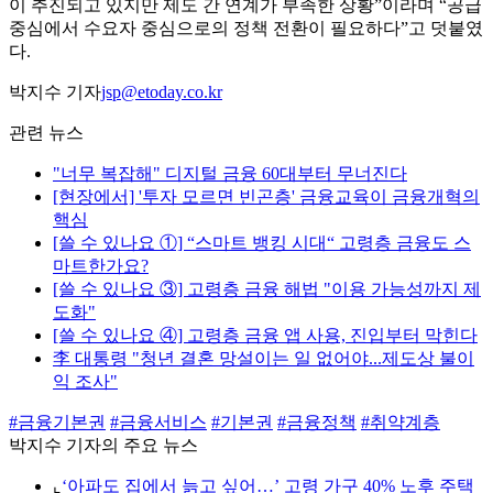
이 추진되고 있지만 제도 간 연계가 부족한 상황”이라며 “공급
중심에서 수요자 중심으로의 정책 전환이 필요하다”고 덧붙였
다.
박지수 기자
jsp@etoday.co.kr
관련 뉴스
"너무 복잡해" 디지털 금융 60대부터 무너진다
[현장에서] '투자 모르면 빈곤층' 금융교육이 금융개혁의
핵심
[쓸 수 있나요 ①] “스마트 뱅킹 시대“ 고령층 금융도 스
마트한가요?
[쓸 수 있나요 ③] 고령층 금융 해법 "이용 가능성까지 제
도화"
[쓸 수 있나요 ④] 고령층 금융 앱 사용, 진입부터 막힌다
李 대통령 "청년 결혼 망설이는 일 없어야...제도상 불이
익 조사"
#금융기본권
#금융서비스
#기본권
#금융정책
#취약계층
박지수 기자의 주요 뉴스
⌞
‘아파도 집에서 늙고 싶어…’ 고령 가구 40% 노후 주택