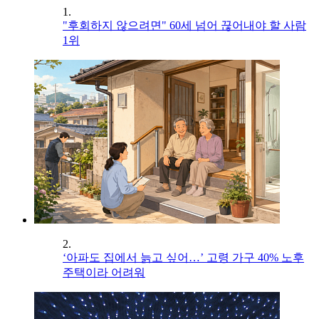
1.
"후회하지 않으려면" 60세 넘어 끊어내야 할 사람
1위
2.
‘아파도 집에서 늙고 싶어…’ 고령 가구 40% 노후
주택이라 어려워