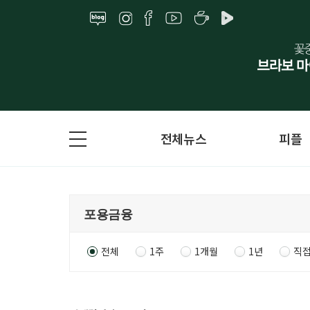
전체뉴스
피플
전체
1주
1개월
1년
직