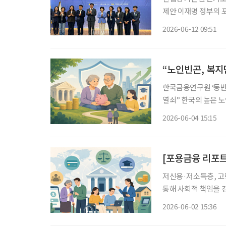
제안 이재명 정부의 포용금융 기조 속에서 금융기본권 제도화 논의가 탄력을 받을지 주목된
다. 김은경 신용회복위원회 위원장 겸 서민금융진흥원장은 11일 국회도서관 대강당에서 열
2026-06-12 09:51
린 ‘제2차 국민의 
“노인빈곤, 복지
한국금융연구원 ‘동반성장과 포용금
열쇠” 한국의 높은 노인빈곤율을 완화하기 위해서는 복지지출 확대뿐 아니라 공적연금과 금
융교육 등 포용금융 
2026-06-04 15:15
를 통해 고령층의 금
[포용금융 리포트
저신용·저소득층, 고
통해 사회적 책임을 
이 뜨겁다. 단순 대
2026-06-02 15:36