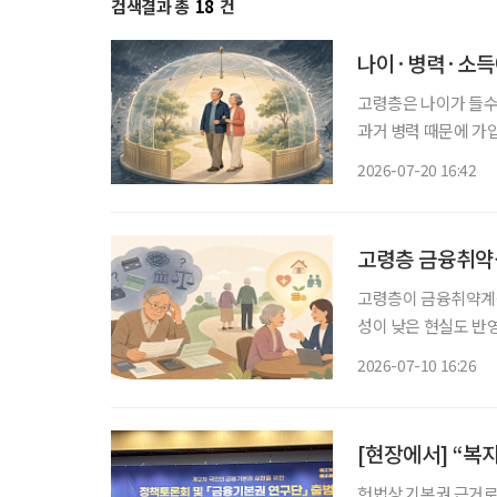
검색결과 총
18
건
나이·병력·소득에
고령층은 나이가 들수
과거 병력 때문에 가
해지하는 경우가 발생
2026-07-20 16:42
대하고 취약계층에 대
고령층 금융취약성
고령층이 금융취약계층
성이 낮은 현실도 반영돼 있다는 분석이 
계층의 경제적 재기를
2026-07-10 16:26
득층과 저신용자뿐 아
헌법상 기본권 근거로 금융 접근권 보장 강조