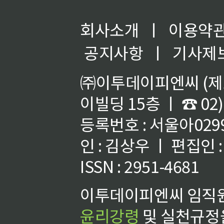
회사소개
ㅣ
이용약
공지사항
ㅣ
기사제
㈜이투데이피엔씨 (제호
이빌딩 15층 ㅣ ☎ 02)
등록번호 : 서울아02992
인 : 김상우 ㅣ 편집인
ISSN : 2951-4681
이투데이피엔씨 임직원
윤리강령
및 실천규정을