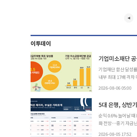
이투데이
기업재단 합산 달성률 
내부 최대 17배 격차 미소금융 신상품 공급 실적에서 기업미소금융재단이 은행재단과 지역
법인에 뒤처진 것으로
2026-08-06 05:00
에 달했다. 
순익 0.6% 늘어날 
화 전망⋯중기 자금난 딜레마 5대 은행이 올해 상반기 9조원이 넘
이하여신(NPL)이 
2026-08-05 17:52