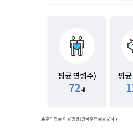
▲주택연금 이용현황(한국주택금융공사 )