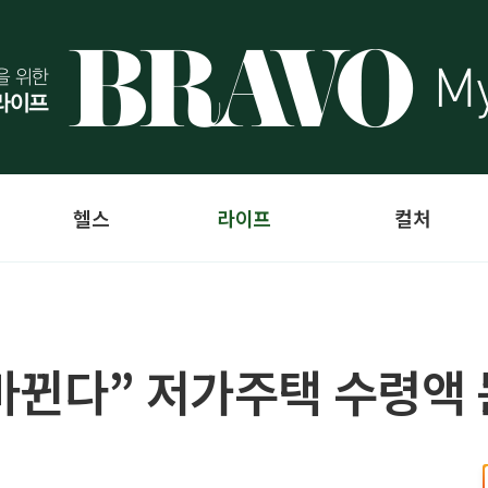
헬스
라이프
컬처
바뀐다” 저가주택 수령액