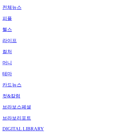
전체뉴스
피플
헬스
라이프
컬처
머니
테마
카드뉴스
컷&칼럼
브라보스페셜
브라보리포트
DIGITAL LIBRARY