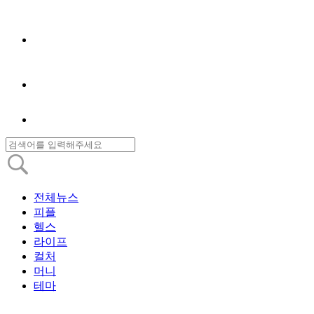
전체뉴스
피플
헬스
라이프
컬처
머니
테마