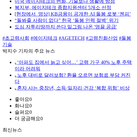
미국 에이지테크의 변화, 기술보다 생활에 방점
복지부, 에이지테크 종합지원센터 5개소 선정
[현장에서_영상] KB금융이 공개한 AI 돌봄 로봇 ‘젠피’
“돌봐줄 사람이 없다” 한국 ‘돌봄 인력 절벽’ 위기
도심 자투리땅까지 쓴다 밑그림 나온 '영끌 공급'
#초고령사회
#에이지테크
#AGETECH
#고령친화산업
#돌봄
기술
박지수 기자의 주요 뉴스
⌞
‘아파도 집에서 늙고 싶어…’ 고령 가구 40% 노후 주택
이라 어려워
⌞
노후 대비로 달러보험? 환율 오르면 보험료 부담 커진
다
⌞
혼자 사는 중장년, 소득·일자리·건강 ‘복합 위험’ 비상
좋아요
0
화나요
0
슬퍼요
0
더 궁금해요
0
최신뉴스