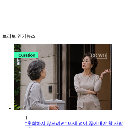
브라보 인기뉴스
1.
"후회하지 않으려면" 60세 넘어 끊어내야 할 사람