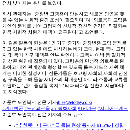
점차 낮아지는 추세를 보였다.
회사 관계자는 “중장년·고령층이 안심하고 새로운 인연을 맺
을 수 있는 사회적 환경 조성이 필요하다”며 “외로움과 고립은
개인의 문제를 넘어 고령자의 신체적·정신적 건강과 직결되는
만큼 사회적 차원의 대책이 요구된다”고 조언했다.
이 같은 일본의 현상은 1인 가구 증가와 중장년층 고립 문제를
겪고 있는 한국 사회에도 시사하는 바가 크다. 현재 국내 고령
자 및 독거 가구 대책은 안부 확인이나 고독사 예방 등 일차적
인 생존 확인에 집중되어 있다. 고령층의 만성적 외로움을 완
화하고 대인 관계망을 형성할 수 있도록 돕는 제도적 지원 체
계는 미비한 실정이다. 전문가들은 초고령 사회의 사회적 안전
망 구축을 위해 돌봄 서비스의 확대뿐만 아니라 소통과 교류를
지원하는 ‘관계 중심형 복지’로의 패러다임 전환이 시급하다
고 지적했다.
이준호 노인복지 전문 기자
jhlee@etoday.co.kr
#관계빈곤
#노년외로움
#고령화사회
#1인가구
#시니어트렌드
이준호 노인복지 전문 기자의 주요 뉴스
⌞
“추천했더니 구매” 日 돌봄 현장 종사자 91.5%가 경험