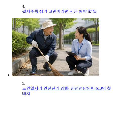
4.
팔자주름 생겨 고민이라면 지금 해야 할 일
5.
노인일자리 안전관리 강화, 안전전담인력 613명 첫
배치