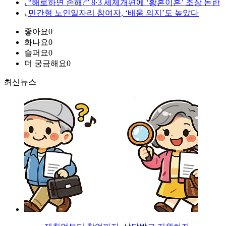
⌞
“해로하면 손해?” 8·3 세제개편에 ‘황혼이혼’ 조장 논란
⌞
민간형 노인일자리 참여자, ‘배움 의지’도 높았다
좋아요
0
화나요
0
슬퍼요
0
더 궁금해요
0
최신뉴스