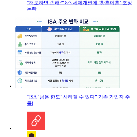
“해로하면 손해?” 8·3 세제개편에 ‘황혼이혼’ 조장
논란
“ISA ‘남은 한도’ 사라질 수 있다” 기존 가입자 주
목!