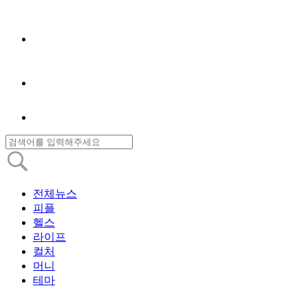
전체뉴스
피플
헬스
라이프
컬처
머니
테마