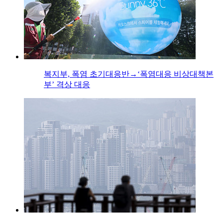
복지부, 폭염 초기대응반→‘폭염대응 비상대책본
부’ 격상 대응