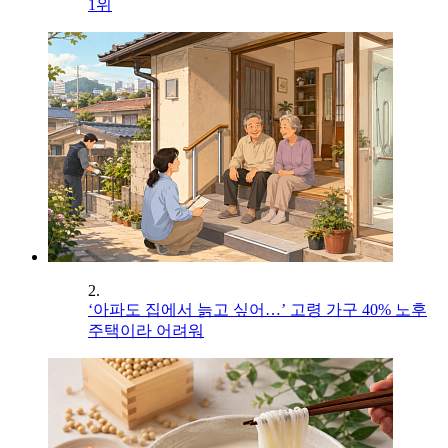
1위
2.
‘아파도 집에서 늙고 싶어…’ 고령 가구 40% 노후
주택이라 어려워