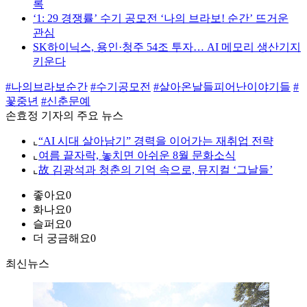
록
‘1: 29 경쟁률’ 수기 공모전 ‘나의 브라보! 순간’ 뜨거운
관심
SK하이닉스, 용인·청주 54조 투자… AI 메모리 생산기지
키운다
#나의브라보순간
#수기공모전
#살아온날들피어난이야기들
#
꽃중년
#신춘문예
손효정 기자의 주요 뉴스
⌞
“AI 시대 살아남기” 경력을 이어가는 재취업 전략
⌞
여름 끝자락, 놓치면 아쉬운 8월 문화소식
⌞
故 김광석과 청춘의 기억 속으로, 뮤지컬 ‘그날들’
좋아요
0
화나요
0
슬퍼요
0
더 궁금해요
0
최신뉴스