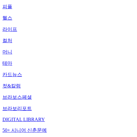
피플
헬스
라이프
컬처
머니
테마
카드뉴스
컷&칼럼
브라보스페셜
브라보리포트
DIGITAL LIBRARY
50+ 시니어 신춘문예