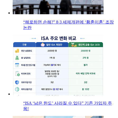
“해로하면 손해?” 8·3 세제개편에 ‘황혼이혼’ 조장
논란
“ISA ‘남은 한도’ 사라질 수 있다” 기존 가입자 주
목!