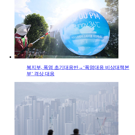
복지부, 폭염 초기대응반→‘폭염대응 비상대책본
부’ 격상 대응