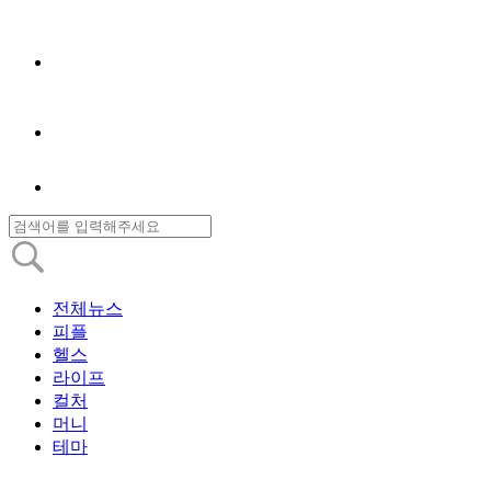
전체뉴스
피플
헬스
라이프
컬처
머니
테마