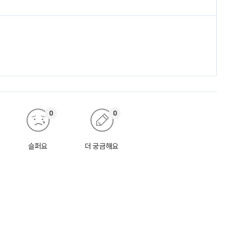
0
0
슬퍼요
더 궁금해요