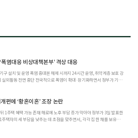
‘폭염대응 비상대책본부’ 격상 대응
구 설치 및 운영 폭염 중대본 해제 시까지 24시간 운영, 취약계층 보호 강
리 실외활동 전면 중단 전국적으로 폭염이 확대·장기화하면서 정부가 기존
’로 격상했다. 7일 보건복지부에 따르면 정은경 장관 주재로 폭염 대응
본부를 구성·운영하기로 했다. 이번 조치는 지난 2일 폭염 중앙재난안전대
령된 이후에도 폭염이 전국적으로 확대되고 장기화한 데 따른 것이다. 기존에
제개편에 ‘황혼이혼’ 조장 논란
뒤 1주택 혜택 가능 존재 해로에 노후 부담 증가 막아야 정부가 3일 발표한
주택자의 세 부담을 낮추는 데 초점을 맞추면서, 각각 집 한 채를 보유한
것보다 이혼이 경제적으로 유리해질 수 있다는 분석이 나온다. 종합부동산
1주택 공제와 세액공제 적용 여부는 부부를 하나의 세대로 묶어 판단한다. 부