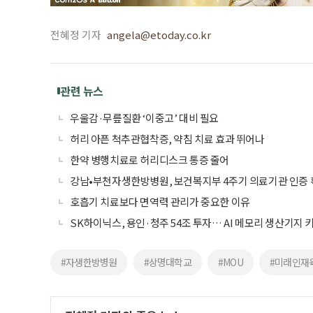
전혜정 기자
angela@etoday.co.kr
관련 뉴스
우울감·무릎질환 ‘이중고’ 대비 필요
허리 아픈 척추관협착증, 약침 치료 효과 뛰어나
한약 병행치료로 허리디스크 통증 줄어
강남•부천자생한방병원, 보건복지부 4주기 의료기관 인증
호흡기 치료보다 면역력 관리가 중요한 이유
SK하이닉스, 용인·청주 54조 투자… AI 메모리 생산기지 
#자생한방병원
#상명대학교
#MOU
#미래인재