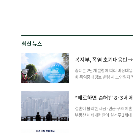
최신 뉴스
복지부, 폭염 초기대응반→
중대본 2단계 발령에 따라 비상대응기
화 폭염중대경보 발령 시 노인일자
초기대응반을 ‘폭염대응 비상대책본부
긴급회의를 열고 폭염대응 비상대책
책본부(중대본) 2단계(심각)가 발
“해로하면 손해?” 8·3 세
운영
결혼이 불리한 세금·연금 구조 이혼 
부동산 세제개편안이 실거주 1세대 1
고령 부부에게는 혼인을 유지하는 
세는 개인별로 부과하지만, 1세대 