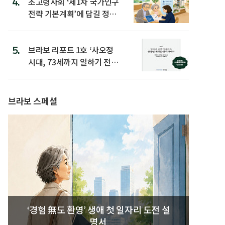
4.
초고령사회 ‘제1차 국가인구
전략 기본계획’에 담길 정책
은
5.
브라보 리포트 1호 ‘사오정
시대, 73세까지 일하기 전략’
발간
브라보 스페셜
‘경험 無도 환영’ 생애 첫 일자리 도전 설
명서