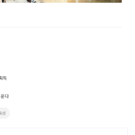
 획득
키운다
육성