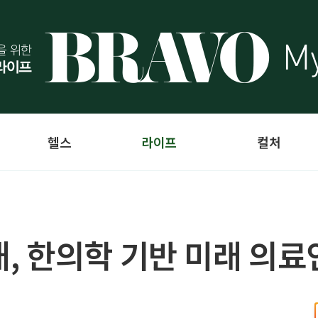
헬스
라이프
컬처
 한의학 기반 미래 의료