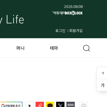
2026.08.08
로그인
회원가입
머니
테마
가
가
선호매체 추가