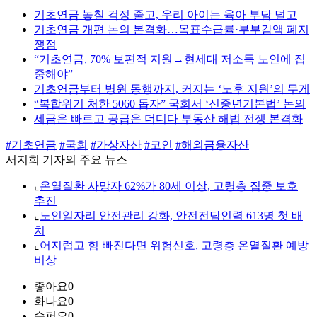
기초연금 놓칠 걱정 줄고, 우리 아이는 육아 부담 덜고
기초연금 개편 논의 본격화…목표수급률·부부감액 폐지
쟁점
“기초연금, 70% 보편적 지원→현세대 저소득 노인에 집
중해야”
기초연금부터 병원 동행까지, 커지는 ‘노후 지원’의 무게
“복합위기 처한 5060 돕자” 국회서 ‘신중년기본법’ 논의
세금은 빠르고 공급은 더디다 부동산 해법 전쟁 본격화
#기초연금
#국회
#가상자산
#코인
#해외금융자산
서지희 기자의 주요 뉴스
⌞
온열질환 사망자 62%가 80세 이상, 고령층 집중 보호
추진
⌞
노인일자리 안전관리 강화, 안전전담인력 613명 첫 배
치
⌞
어지럽고 힘 빠진다면 위험신호, 고령층 온열질환 예방
비상
좋아요
0
화나요
0
슬퍼요
0