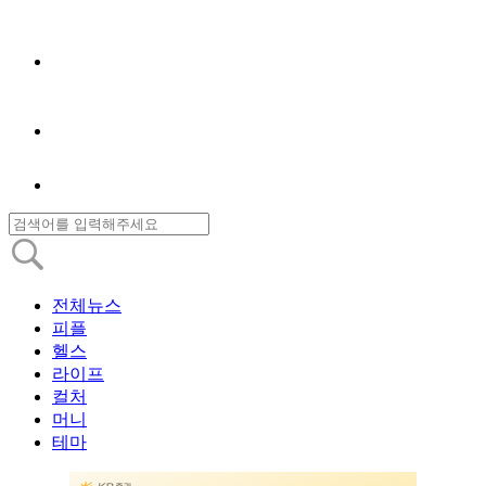
전체뉴스
피플
헬스
라이프
컬처
머니
테마