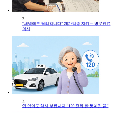
2.
“새벽에도 달려갑니다” 재가임종 지키는 방문진료
의사
3.
앱 없이도 택시 부릅니다 “120 전화 한 통이면 끝”