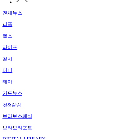
전체뉴스
피플
헬스
라이프
컬처
머니
테마
카드뉴스
컷&칼럼
브라보스페셜
브라보리포트
DIGITAL LIBRARY