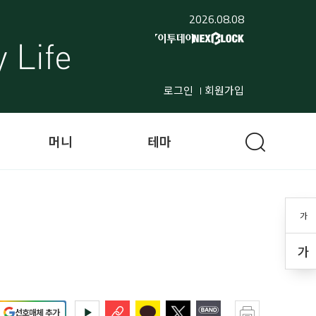
2026.08.08
로그인
회원가입
머니
테마
가
가
선호매체 추가