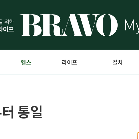
헬스
라이프
컬처
부터 통일