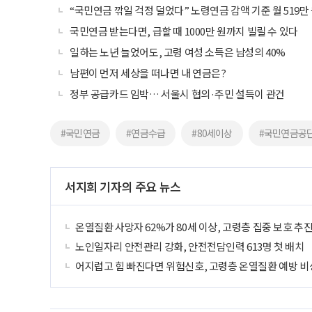
“국민연금 깎일 걱정 덜었다” 노령연금 감액 기준 월 519만
국민연금 받는다면, 급할 때 1000만 원까지 빌릴 수 있다
일하는 노년 늘었어도, 고령 여성 소득은 남성의 40%
남편이 먼저 세상을 떠나면 내 연금은?
정부 공급카드 임박… 서울시 협의·주민 설득이 관건
#국민연금
#연금수급
#80세이상
#국민연금공
서지희 기자의 주요 뉴스
온열질환 사망자 62%가 80세 이상, 고령층 집중 보호 추
노인일자리 안전관리 강화, 안전전담인력 613명 첫 배치
어지럽고 힘 빠진다면 위험신호, 고령층 온열질환 예방 비