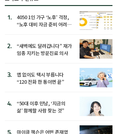
1.
4050 1인 가구 ‘노후’ 걱정,
“노후 대비 자금 준비 어려
워”
2.
“새벽에도 달려갑니다” 재가
임종 지키는 방문진료 의사
3.
앱 없이도 택시 부릅니다
“120 전화 한 통이면 끝”
4.
“50대 이후 만남, ‘지금의
삶’ 함께할 사람 찾는 것”
5.
마이클 잭슨은 어떤 존재였