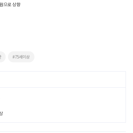
 원으로 상향
단
#75세이상
진
상