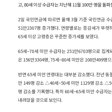
고, 80세 이상 수급자는 지난해 11월 100만 명을 돌
2일 국민연금에 따르면 올해 3월 기준 국민연금 수급
51만2307명 증가했다. 연령별로는 증감세가 뚜렷
65세 이상 고령층은 꾸준한 증가세를 보였다.
65세~70세 미만 수급자는 251만6703명으로 집계
은 156만3304명, 75세~80세 미만은 108만499명
반면 65세 미만 연령대는 대부분 감소했다. 전년 동월 
만 149명 감소 △40세~50세 미만 1129명 감소 △5
명 감소를 기록했다. 특히 60세~65세 미만 수급자는
내려앉을 것으로 보인다.