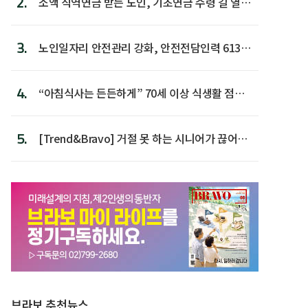
2.
소액 직역연금 받는 노인, 기초연금 수령 길 열린
다
3.
노인일자리 안전관리 강화, 안전전담인력 613명
첫 배치
4.
“아침식사는 든든하게” 70세 이상 식생활 점수
가장 높아
5.
[Trend&Bravo] 거절 못 하는 시니어가 끊어야
할 행동 5
브라보 추천뉴스