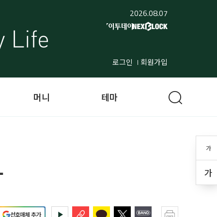
2026.08.07
로그인
회원가입
머니
테마
가
파
가
선호매체 추가