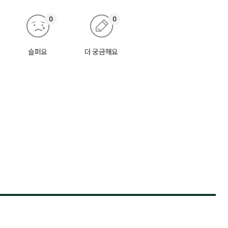
0
0
슬퍼요
더 궁금해요