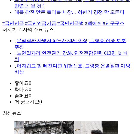
민연금' 될 것”
애플 참전 앞둔 폴더블 시장… 하반기 경쟁 막 오른다
#국민연금
#국민연금기금
#국민연금법
#백혜련
#인구구조
서지희 기자의 주요 뉴스
⌞
온열질환 사망자 62%가 80세 이상, 고령층 집중 보호
추진
⌞
노인일자리 안전관리 강화, 안전전담인력 613명 첫 배
치
⌞
어지럽고 힘 빠진다면 위험신호, 고령층 온열질환 예방
비상
좋아요
0
화나요
0
슬퍼요
0
더 궁금해요
0
최신뉴스