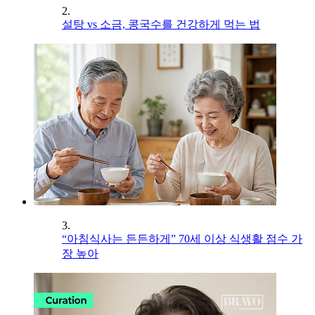
2.
설탕 vs 소금, 콩국수를 건강하게 먹는 법
3.
“아침식사는 든든하게” 70세 이상 식생활 점수 가
장 높아