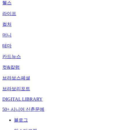
헬스
라이프
컬처
머니
테마
카드뉴스
컷&칼럼
브라보스페셜
브라보리포트
DIGITAL LIBRARY
50+ 시니어 신춘문예
블로그