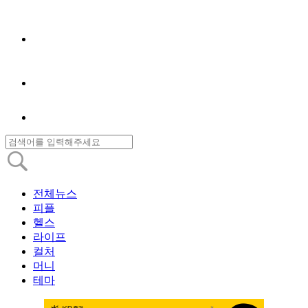
전체뉴스
피플
헬스
라이프
컬처
머니
테마