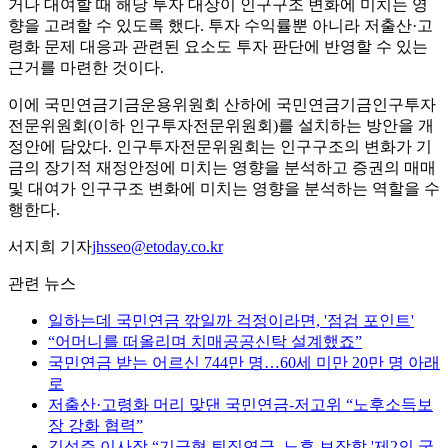
거나 대여할 때 해당 투자 대상이 인구구조 변화에 미치는 영
향을 고려할 수 있도록 했다. 투자 수익률뿐 아니라 저출산·고
령화 문제 대응과 관련된 요소도 투자 판단에 반영할 수 있는
근거를 마련한 것이다.
이에 국민연금기금운용위원회 산하에 국민연금기금인구투자
전문위원회(이하 인구투자전문위원회)를 설치하는 방안을 개
정안에 담았다. 인구투자전문위원회는 인구구조의 변화가 기
금의 장기적 재정안정에 미치는 영향을 분석하고 증권의 매매
및 대여가 인구구조 변화에 미치는 영향을 분석하는 역할을 수
행한다.
서지희 기자
jhsseo@etoday.co.kr
관련 뉴스
일하는데 국민연금 깎일까 걱정이라면, '점검 포인트'
“어머니를 떠올리며 치매공공신탁 설계했죠”
국민연금 받는 어르신 744만 명…60세 미만 20만 명 아래
로
저출산·고령화 머리 맞댄 국민연금-저고위 “노후소득보
장 강화 협력”
김성주 이사장 “기금형 퇴직연금, 노후 보장할 '제2의 국