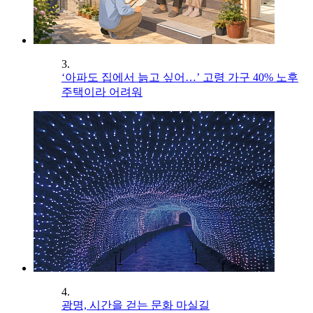
3.
‘아파도 집에서 늙고 싶어…’ 고령 가구 40% 노후
주택이라 어려워
4.
광명, 시간을 걷는 문화 마실길