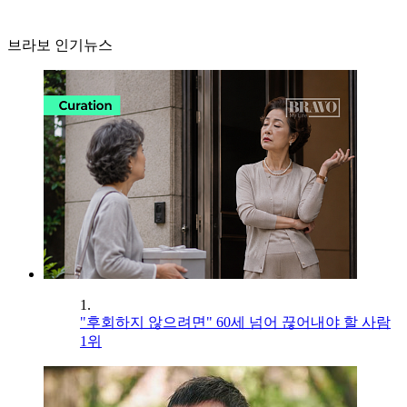
브라보 인기뉴스
1.
"후회하지 않으려면" 60세 넘어 끊어내야 할 사람
1위