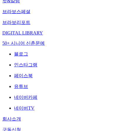
컷&칼럼
브라보스페셜
브라보리포트
DIGITAL LIBRARY
50+ 시니어 신춘문예
블로그
인스타그램
페이스북
유튜브
네이버카페
네이버TV
회사소개
구독신청