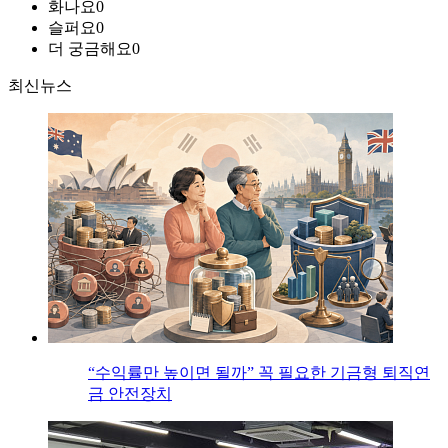
화나요
0
슬퍼요
0
더 궁금해요
0
최신뉴스
“수익률만 높이면 될까” 꼭 필요한 기금형 퇴직연
금 안전장치