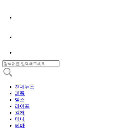
전체뉴스
피플
헬스
라이프
컬처
머니
테마