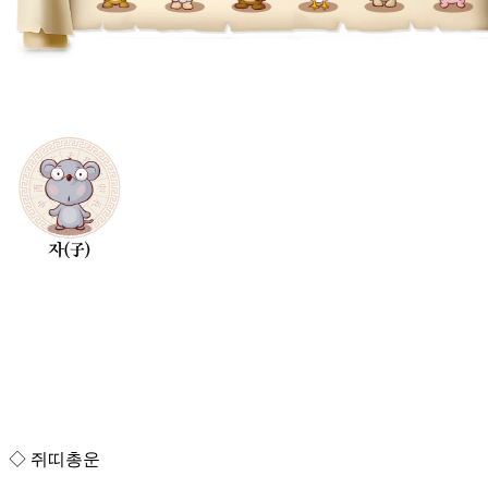
◇ 쥐띠총운