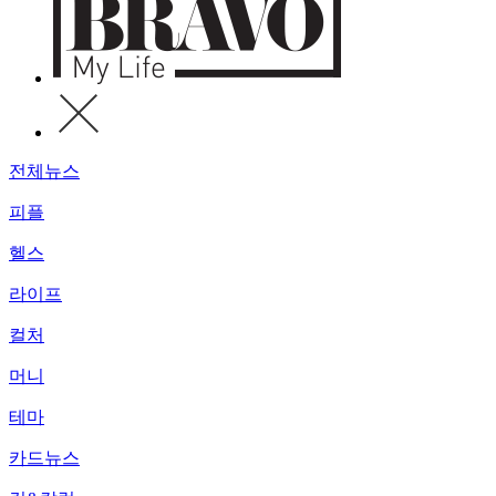
전체뉴스
피플
헬스
라이프
컬처
머니
테마
카드뉴스