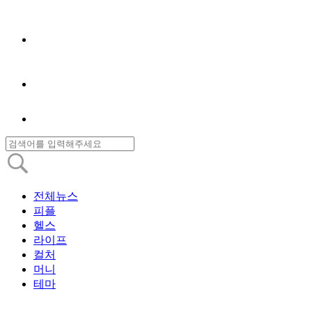
전체뉴스
피플
헬스
라이프
컬처
머니
테마