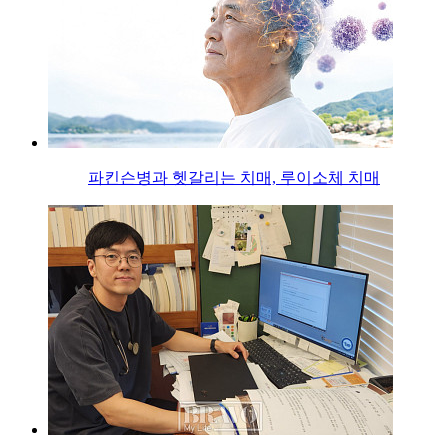
파킨슨병과 헷갈리는 치매, 루이소체 치매