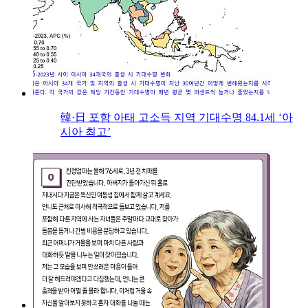
韓·日 포함 아태 고소득 지역 기대수명 84.1세 ‘아
시아 최고’