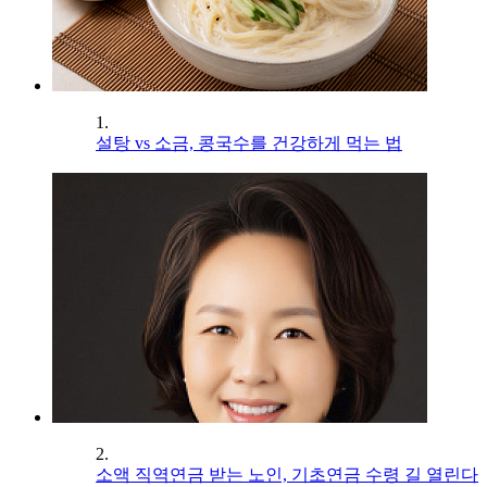
1.
설탕 vs 소금, 콩국수를 건강하게 먹는 법
2.
소액 직역연금 받는 노인, 기초연금 수령 길 열린다