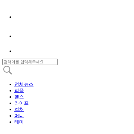
전체뉴스
피플
헬스
라이프
컬처
머니
테마