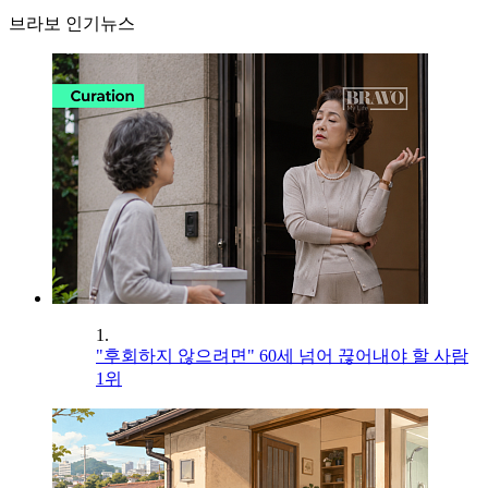
브라보 인기뉴스
1.
"후회하지 않으려면" 60세 넘어 끊어내야 할 사람
1위