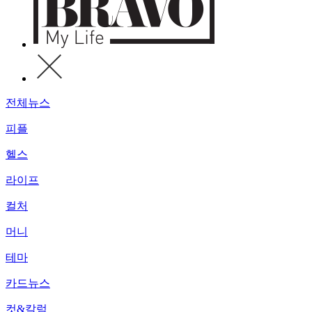
전체뉴스
피플
헬스
라이프
컬처
머니
테마
카드뉴스
컷&칼럼