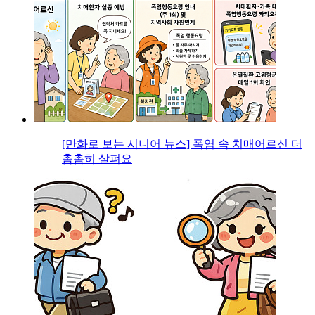
[만화로 보는 시니어 뉴스] 폭염 속 치매어르신 더
촘촘히 살펴요