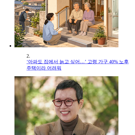
2.
‘아파도 집에서 늙고 싶어…’ 고령 가구 40% 노후
주택이라 어려워