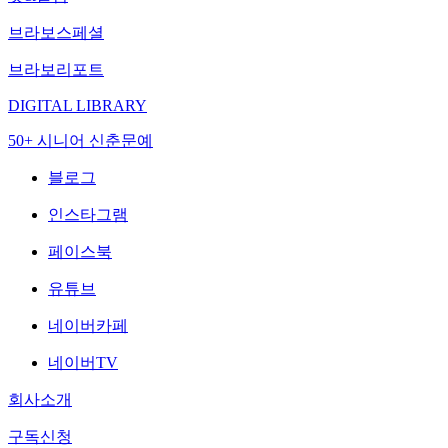
브라보스페셜
브라보리포트
DIGITAL LIBRARY
50+ 시니어 신춘문예
블로그
인스타그램
페이스북
유튜브
네이버카페
네이버TV
회사소개
구독신청