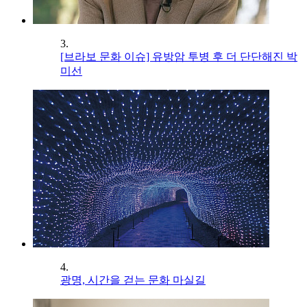
3.
[브라보 문화 이슈] 유방암 투병 후 더 단단해진 박
미선
4.
광명, 시간을 걷는 문화 마실길