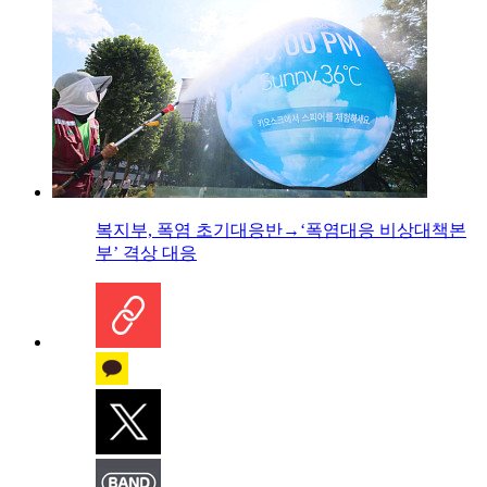
복지부, 폭염 초기대응반→‘폭염대응 비상대책본
부’ 격상 대응