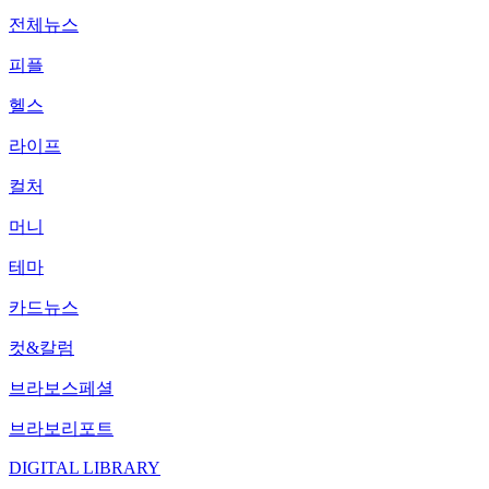
전체뉴스
피플
헬스
라이프
컬처
머니
테마
카드뉴스
컷&칼럼
브라보스페셜
브라보리포트
DIGITAL LIBRARY