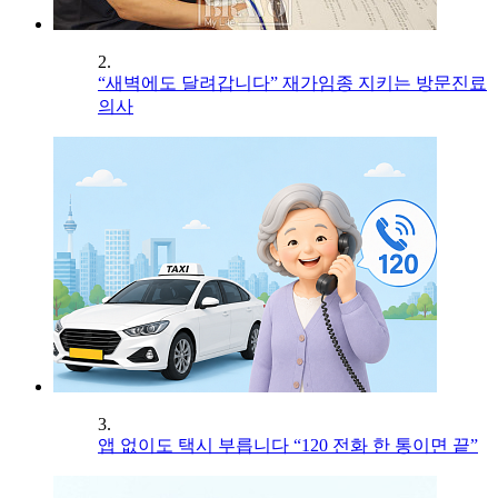
2.
“새벽에도 달려갑니다” 재가임종 지키는 방문진료
의사
3.
앱 없이도 택시 부릅니다 “120 전화 한 통이면 끝”