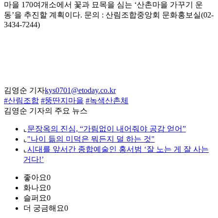
마을 170여개소에서 꽃과 묘목을 심는 ‘산촌마을 가꾸기 운
동’을 추진할 계획이다. 문의 : 산림조합중앙회 문화홍보실(02-
3434-7244)
김영순 기자
kys0701@etoday.co.kr
#산림조합
#뚱딴지마을
#녹색산촌체
김영순 기자의 주요 뉴스
⌞
문장옥의 진심, “가림없이 내어줘야 공감 얻어”
⌞
"나이 듦의 미덕은 뭐든지 덜 하는 것"
⌞
시대를 앞서간 종합예술인 홍서범 ‘잘 노는 게 잘 사는
거다!’
좋아요
0
화나요
0
슬퍼요
0
더 궁금해요
0