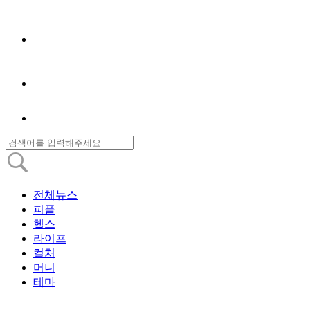
전체뉴스
피플
헬스
라이프
컬처
머니
테마