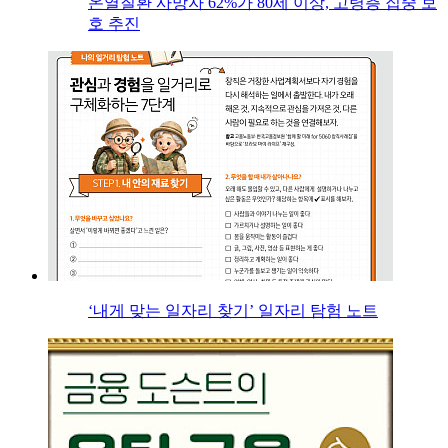
온열질환 사망자 62%가 80세 이상, 고령층 집중 보
호 추진
‘내게 맞는 일자리 찾기’ 일자리 탐험 노트