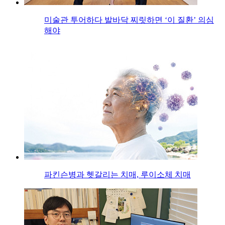
미술관 투어하다 발바닥 찌릿하면 ‘이 질환’ 의심
해야
파킨슨병과 헷갈리는 치매, 루이소체 치매