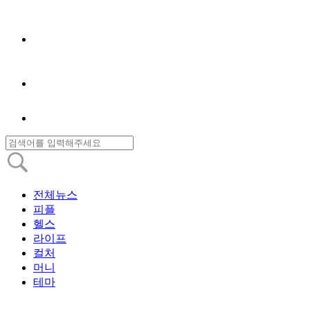
전체뉴스
피플
헬스
라이프
컬처
머니
테마