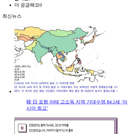
더 궁금해요
0
최신뉴스
韓·日 포함 아태 고소득 지역 기대수명 84.1세 ‘아
시아 최고’