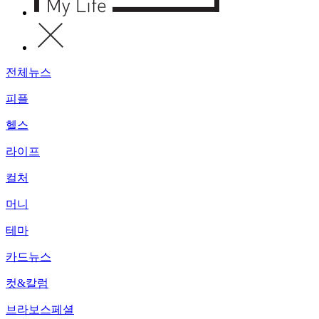
전체뉴스
피플
헬스
라이프
컬처
머니
테마
카드뉴스
컷&칼럼
브라보스페셜