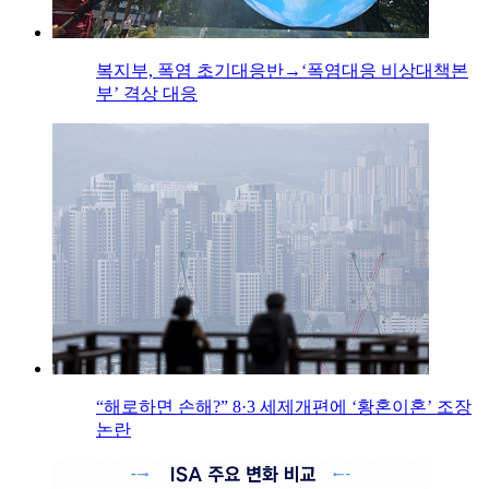
복지부, 폭염 초기대응반→‘폭염대응 비상대책본
부’ 격상 대응
“해로하면 손해?” 8·3 세제개편에 ‘황혼이혼’ 조장
논란