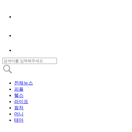
전체뉴스
피플
헬스
라이프
컬처
머니
테마