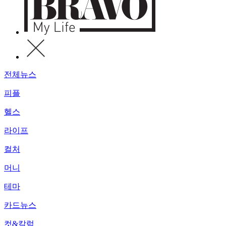
전체뉴스
피플
헬스
라이프
컬처
머니
테마
카드뉴스
컷&칼럼