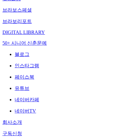
브라보스페셜
브라보리포트
DIGITAL LIBRARY
50+ 시니어 신춘문예
블로그
인스타그램
페이스북
유튜브
네이버카페
네이버TV
회사소개
구독신청