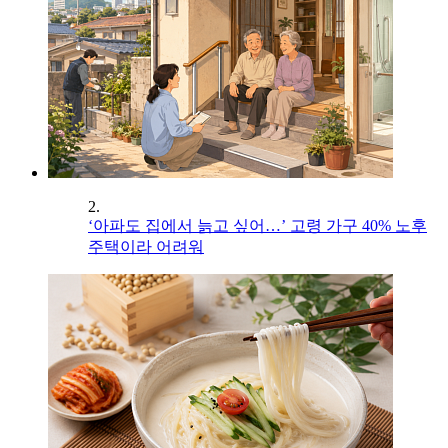
2.
‘아파도 집에서 늙고 싶어…’ 고령 가구 40% 노후
주택이라 어려워