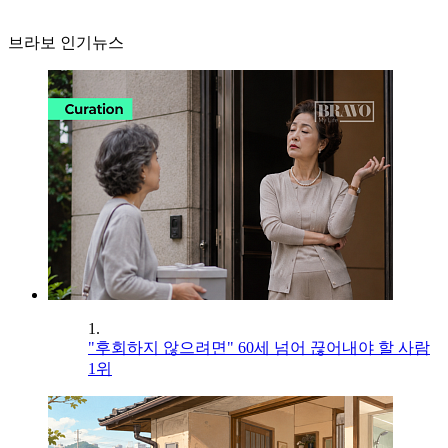
브라보 인기뉴스
1.
"후회하지 않으려면" 60세 넘어 끊어내야 할 사람
1위