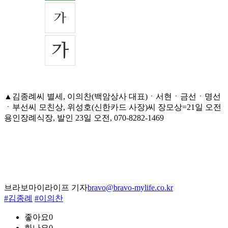
▲김종례씨 별세, 이의찬(백암상사 대표)ㆍ서현ㆍ금선ㆍ명선
ㆍ부선씨 모친상, 위성호(신한카드 사장)씨 장모상=21일 오전
용인장례식장, 발인 23일 오전, 070-8282-1469
브라보마이라이프 기자
bravo@bravo-mylife.co.kr
#김종례
#이의찬
좋아요
0
화나요
0