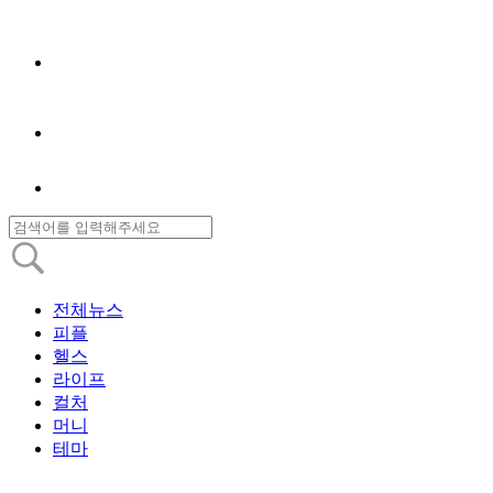
전체뉴스
피플
헬스
라이프
컬처
머니
테마