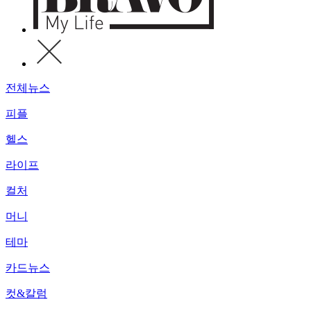
전체뉴스
피플
헬스
라이프
컬처
머니
테마
카드뉴스
컷&칼럼