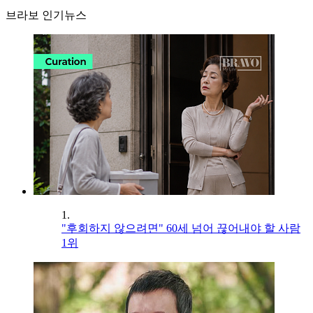
브라보 인기뉴스
1.
"후회하지 않으려면" 60세 넘어 끊어내야 할 사람
1위