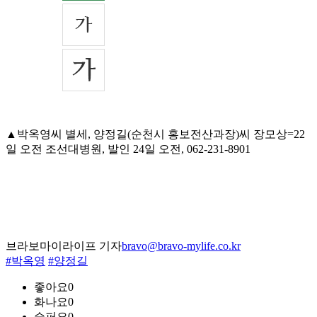
▲박옥영씨 별세, 양정길(순천시 홍보전산과장)씨 장모상=22
일 오전 조선대병원, 발인 24일 오전, 062-231-8901
브라보마이라이프 기자
bravo@bravo-mylife.co.kr
#박옥영
#양정길
좋아요
0
화나요
0
슬퍼요
0