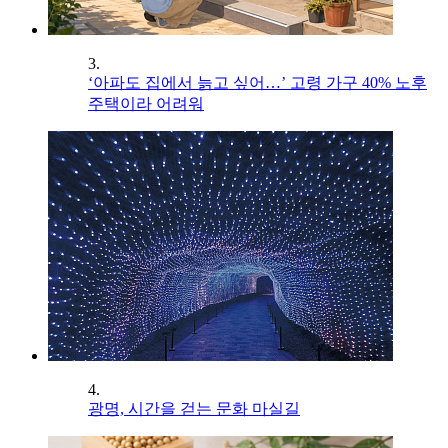
3.
‘아파도 집에서 늙고 싶어…’ 고령 가구 40% 노후
주택이라 어려워
4.
광명, 시간을 걷는 문화 마실길