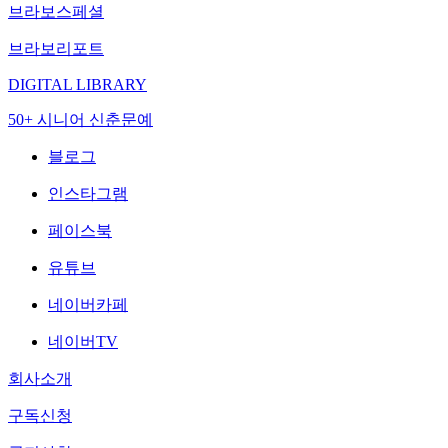
브라보스페셜
브라보리포트
DIGITAL LIBRARY
50+ 시니어 신춘문예
블로그
인스타그램
페이스북
유튜브
네이버카페
네이버TV
회사소개
구독신청