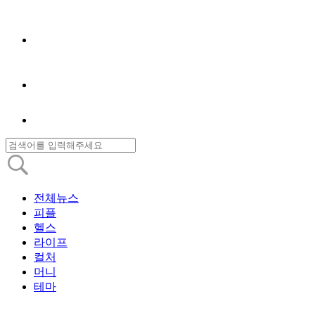
전체뉴스
피플
헬스
라이프
컬처
머니
테마