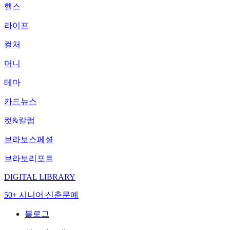
헬스
라이프
컬처
머니
테마
카드뉴스
컷&칼럼
브라보스페셜
브라보리포트
DIGITAL LIBRARY
50+ 시니어 신춘문예
블로그