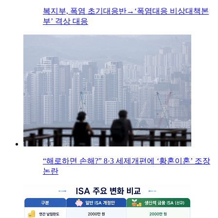
복지부, 폭염 초기대응반→‘폭염대응 비상대책본
부’ 격상 대응
“해로하면 손해?” 8·3 세제개편에 ‘황혼이혼’ 조장
논란