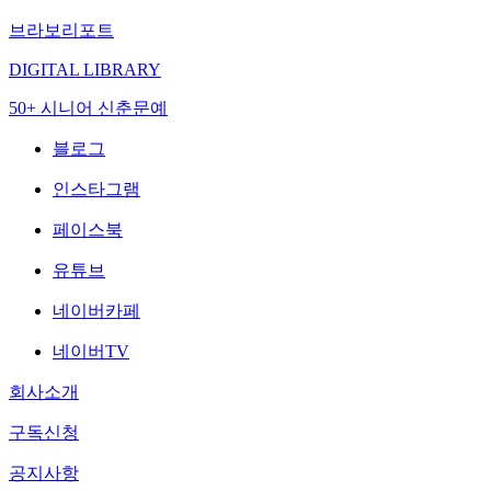
브라보리포트
DIGITAL LIBRARY
50+ 시니어 신춘문예
블로그
인스타그램
페이스북
유튜브
네이버카페
네이버TV
회사소개
구독신청
공지사항