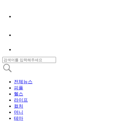
전체뉴스
피플
헬스
라이프
컬처
머니
테마