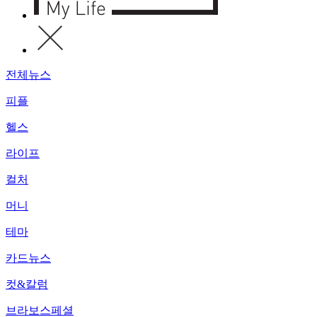
전체뉴스
피플
헬스
라이프
컬처
머니
테마
카드뉴스
컷&칼럼
브라보스페셜