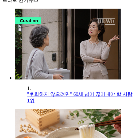
브라보 인기뉴스
1.
"후회하지 않으려면" 60세 넘어 끊어내야 할 사람
1위