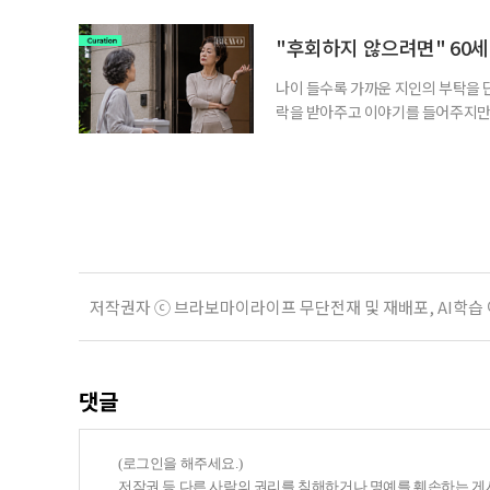
보다 부담을 낮춘 진입 경로다. 통계 
경험이 풍부한 고령자는 중요한 국
"후회하지 않으려면" 60세
나이 들수록 가까운 지인의 부탁을 
락을 받아주고 이야기를 들어주지만,
평소에는 무심하다가 필요할 때만 
관계가 아닌 편리한 도움이나 감정의
게 여기며, 거절하는 순간 태도를 
다
저작권자 ⓒ 브라보마이라이프 무단전재 및 재배포, AI학습
댓글