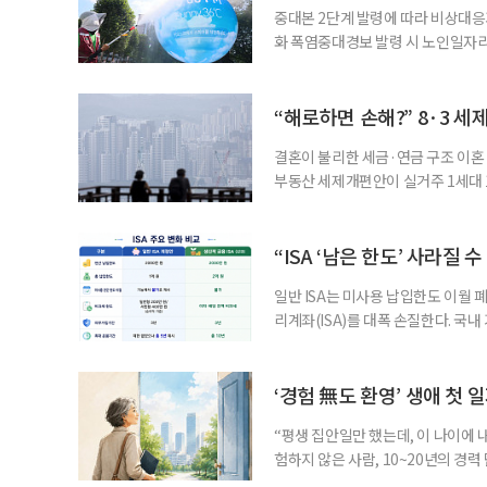
중대본 2단계 발령에 따라 비상대응기
화 폭염중대경보 발령 시 노인일자
초기대응반을 ‘폭염대응 비상대책본부
긴급회의를 열고 폭염대응 비상대책
책본부(중대본) 2단계(심각)가 발
“해로하면 손해?” 8·3 세
운영
결혼이 불리한 세금·연금 구조 이혼 
부동산 세제개편안이 실거주 1세대 1
고령 부부에게는 혼인을 유지하는 
세는 개인별로 부과하지만, 1세대 
부가 각자 집 한 채씩을 보유하면 한
“ISA ‘남은 한도’ 사라질 
일반 ISA는 미사용 납입한도 이월 
리계좌(ISA)를 대폭 손질한다. 국
금융 ISA’를 새로 만들고, 일정 
기존 ISA 가입자라면 이번 개편안에
기 때문이다. 지난 3일 발표된 세제
‘경험 無도 환영’ 생애 첫 
“평생 집안일만 했는데, 이 나이에 
험하지 않은 사람, 10~20년의 경
찾고 이력서를 쓰는 일부터 출퇴근, 