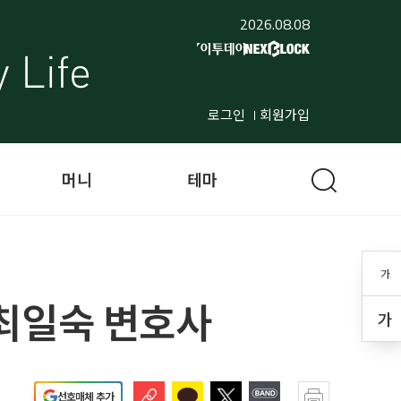
2026.08.08
로그인
회원가입
머니
테마
가
최일숙 변호사
가
선호매체 추가