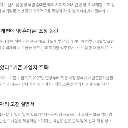
구 설치 및 운영 폭염 중대본 해제 시까지 24시간 운영, 취약계층 보호 강
리 실외활동 전면 중단 전국적으로 폭염이 확대·장기화하면서 정부가 기존
’로 격상했다. 7일 보건복지부에 따르면 정은경 장관 주재로 폭염 대응
본부를 구성·운영하기로 했다. 이번 조치는 지난 2일 폭염 중앙재난안전대
령된 이후에도 폭염이 전국적으로 확대되고 장기화한 데 따른 것이다. 기존에
제개편에 ‘황혼이혼’ 조장 논란
뒤 1주택 혜택 가능 존재 해로에 노후 부담 증가 막아야 정부가 3일 발표한
주택자의 세 부담을 낮추는 데 초점을 맞추면서, 각각 집 한 채를 보유한
것보다 이혼이 경제적으로 유리해질 수 있다는 분석이 나온다. 종합부동산
1주택 공제와 세액공제 적용 여부는 부부를 하나의 세대로 묶어 판단한다. 부
 세대가 두 채를 가진 것으로 보지만, 실제 이혼해 주거와 생계를 분
수 있다” 기존 가입자 주목!
폐지…. 기존 가입자도 2027년 연장부터 적용 예정 정부가 개인종합자산관
내 기업과 자본시장에 투자하면 이자· 배당 소득을 전액 비과세하는 ‘생산적
소득 이하 청년에게는 납입액의 10%를 소득공제 해주는 방안도 추진한다. 다만
 주목해야 한다. 그동안 사용하지 않고 쌓아둔 ISA 납입한도가 사라질 수 있
개편안이 국회 통과 후 그대로 시행된다면 법 시행 전 본
일자리 도전 설명서
내가 할 수 있는 일이 있을까.” 지금까지 임금노동이나 조직 생활을 거의 경
력 단절로 사실상 처음처럼 느껴지는 사람은 같은 문턱 앞에 선다. 채용 정보를
업무 지시, 동료 관계까지 낯설다. 이들에게 필요한 것은 ‘용기를 내라’는 말