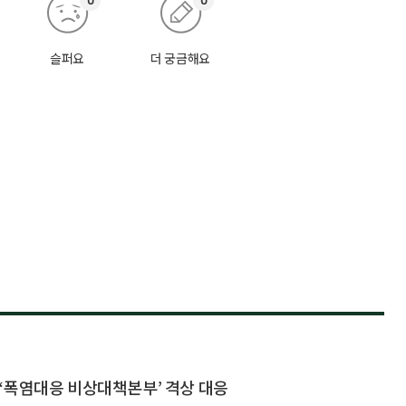
0
0
슬퍼요
더 궁금해요
‘폭염대응 비상대책본부’ 격상 대응