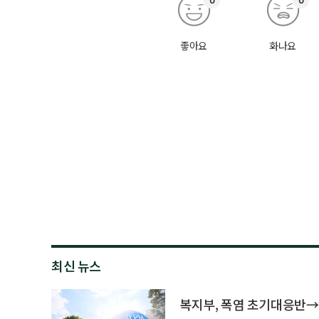
0
0
좋아요
화나요
최신 뉴스
복지부, 폭염 초기대응반→