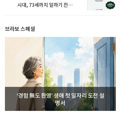
시대, 73세까지 일하기 전략’
발간
브라보 스페셜
‘경험 無도 환영’ 생애 첫 일자리 도전 설
명서