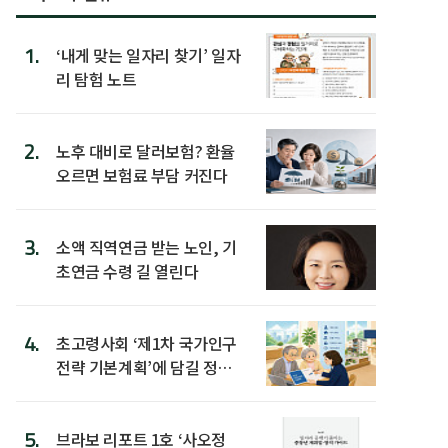
1.
‘내게 맞는 일자리 찾기’ 일자
리 탐험 노트
2.
노후 대비로 달러보험? 환율
오르면 보험료 부담 커진다
3.
소액 직역연금 받는 노인, 기
초연금 수령 길 열린다
4.
초고령사회 ‘제1차 국가인구
전략 기본계획’에 담길 정책
은
5.
브라보 리포트 1호 ‘사오정