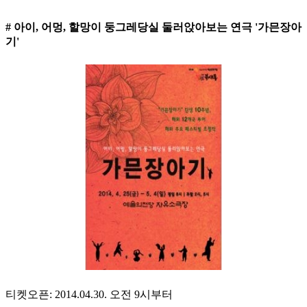
# 아이, 어멍, 할망이 둥그레당실 둘러앉아보는 연극 '가믄장아
기'
티켓오픈: 2014.04.30. 오전 9시부터