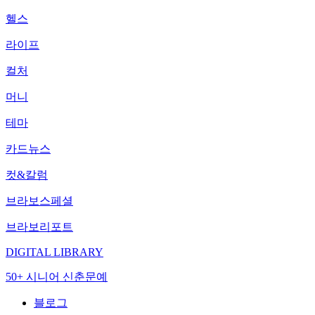
헬스
라이프
컬처
머니
테마
카드뉴스
컷&칼럼
브라보스페셜
브라보리포트
DIGITAL LIBRARY
50+ 시니어 신춘문예
블로그