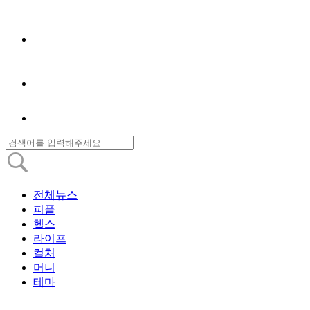
전체뉴스
피플
헬스
라이프
컬처
머니
테마