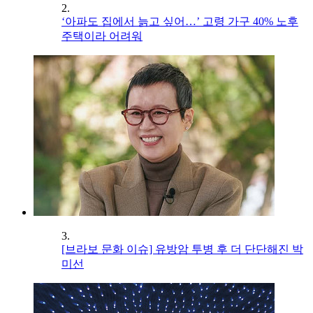
2.
‘아파도 집에서 늙고 싶어…’ 고령 가구 40% 노후
주택이라 어려워
3.
[브라보 문화 이슈] 유방암 투병 후 더 단단해진 박
미선