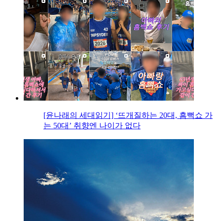
[윤나래의 세대읽기] ‘뜨개질하는 20대, 흠뻑쇼 가
는 50대’ 취향엔 나이가 없다