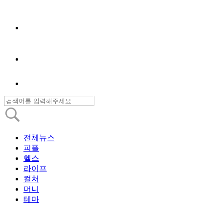
전체뉴스
피플
헬스
라이프
컬처
머니
테마