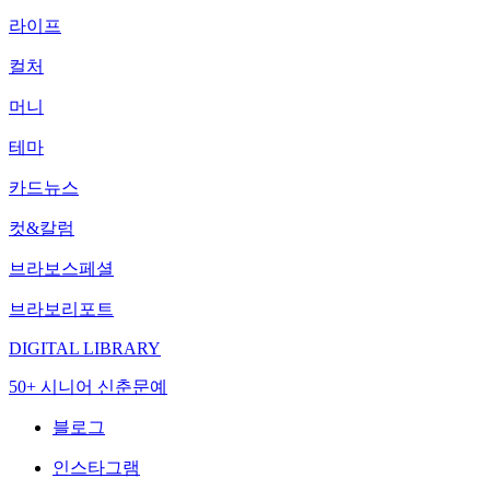
라이프
컬처
머니
테마
카드뉴스
컷&칼럼
브라보스페셜
브라보리포트
DIGITAL LIBRARY
50+ 시니어 신춘문예
블로그
인스타그램