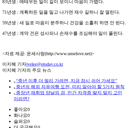
83년생 : 애태우든 일이 길이 보이니 마음이 가볍다.
71년생 : 계획하든 일을 밀고 나가면 재수 길하니 잘 열린다.
59년생 : 새 일로 마음이 분주하니 건강을 소홀히 하면 안 된다.
47년생 : 계약 건은 성사되나 손재수를 조심해야 일이 풀린다.
<자료 제공: 운세사랑(http://www.unselove.net)>
이지혜 기자
jyelee@etoday.co.kr
이지혜 기자의 주요 뉴스
⌞
“중년 이후 더 멀리 가려면, 지금 잠시 쉬어 가세요”
⌞
중년의 해외 자유여행 도전, 미리 알아야 할 5가지 원칙
⌞
중장년 재취업 양날의 검, 민간 자격증 딸지 말지 고민
이라면?
좋아요
0
화나요
0
슬퍼요
0
더 궁금해요
0