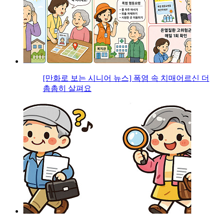
[만화로 보는 시니어 뉴스] 폭염 속 치매어르신 더
촘촘히 살펴요