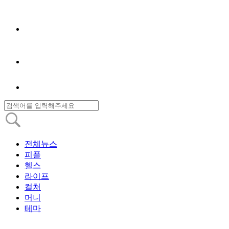
전체뉴스
피플
헬스
라이프
컬처
머니
테마