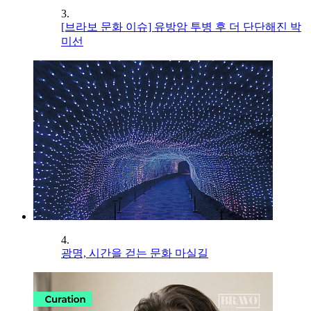
3.
[브라보 문화 이슈] 유방암 투병 후 더 단단해진 박
미선
4.
광명, 시간을 걷는 문화 마실길