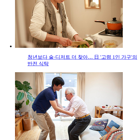
청년보다 술·디저트 더 찾아… 日 '고령 1인 가구'의
반전 식탁