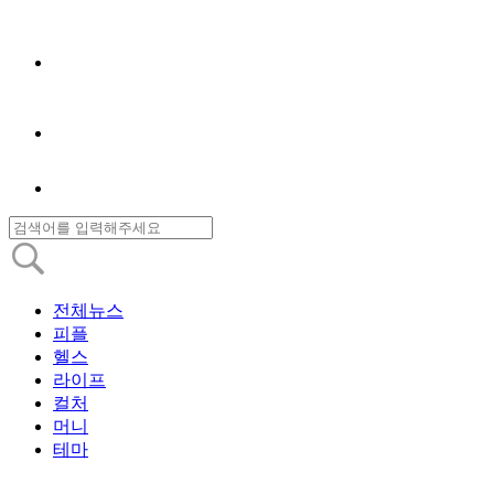
전체뉴스
피플
헬스
라이프
컬처
머니
테마