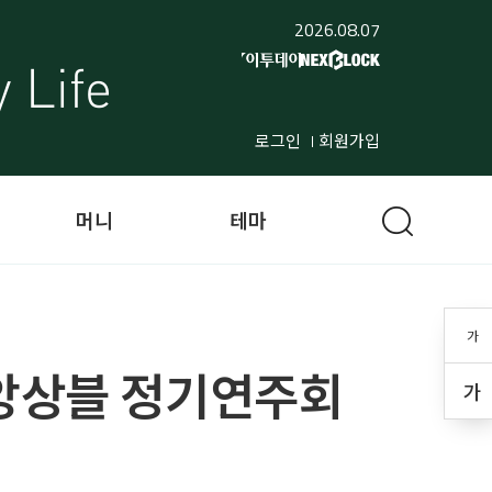
2026.08.07
로그인
회원가입
머니
테마
가
 앙상블 정기연주회
가