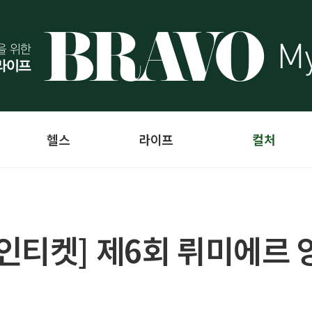
헬스
라이프
컬처
인티켓] 제6회 뤼미에르