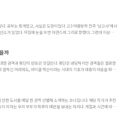
다. 공부는 핑계였고, 사실은 도망이었다. 고3 여름방학 전주 ‘남고사’에서
 산소가 있었다. 아침에 눈을 뜨면 자연스레 그리로 향했다. 그런데 이상하
쌍하게 여기지도, 위로하려 하지도 않았다. 그냥 거기 있었다. 아침마다 안개
이면 아무 소리도 들리지 않았다. 그 무심함 앞에서 오히려 마음이 놓였다. 사
 나를 제대로 들여다볼 수 있었다. 산에서 보낸 한 달
였을까
 대한 관객과 평단의 반응은 엇갈린다. 평단은 냉담하지만 관객들은 열광한
라 말하긴 어려워도, 마이클 잭슨이라는 시대의 기호가 대중의 마음을 파고
이클 잭슨과의 추억 하나쯤 있다 5월 13일 개봉한 영화 ‘마이클’은 개봉
‘보헤미안 랩소디’ 제작진과 ‘팝의 황제 마이클 잭슨의 만남’이라는 슬로건
 랩소디’는 2018년 개봉 당시 무려 990만 관객을 동원했다. 싱어
 만한 도서를 매달 한 권씩 선별해 소개하는 코너입니다. 해당 작가가 추천
) 이 의자는 우리 부부가 하루의 태반을 보내는 자리다. 계절과 시간에 따라
 여름에는 따가운 햇살을 피해 복숭아나무 아래로 찾아들고, 햇볕이 따스한
. 봄의 장미 노발리스가 보랏빛 꽃을 피우면 그 곁으로, 초여름의 아마릴
 자리를 옮긴다. -‘꽃을 보다, 마음을 듣다’, 14~16p 은퇴