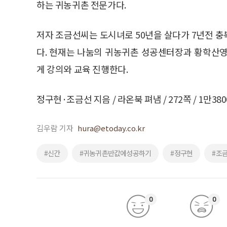
하는 귀농귀촌 전문가다.
저자 조금선씨는 도시녀로 50년을 살다가 7년전 
다. 현재는 나눔의 귀농귀촌 성공센터장과 황학산
게 강의와 교육 진행한다.
정구현·조금선 지음 / 라온북 펴냄 / 272쪽 / 1만38
김우람 기자
hura@etoday.co.kr
#신간
#귀농귀촌반값에성공하기
#정구현
#조
0
0