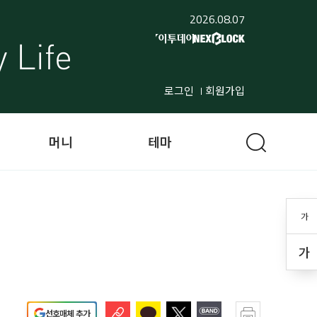
2026.08.07
로그인
회원가입
머니
테마
가
가
선호매체 추가