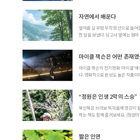
희망을 비춘다
자연에서 배운다
열아홉 살 무렵 무작정 산으로 들어갔
한 달을 보냈다. 남고사 옆에는 엄마
게 산은 내 사정을 묻지 않았다. 불
가 내려앉고, 낮에는 새가 울고, 밤
람의 눈길이 없는 곳에서 비로소 나는
마이클 잭슨은 어떤 존재
마이클 잭슨의 전기영화 ‘마이클’에
다. 영화적으로 완성도 높은 작품이
들기에 충분했다는 뜻이다. 누구나 마
전부터 세간의 관심을 끌어모았다. 
만 봐도 기대되는 작품이다. ‘보헤미안
“정원은 인생 2막의 스승”
북인북은 브라보 독자들께 영감이 될
하는 책도 함께 즐겨보세요. (정원의
우리는 의자를 들고 정원을 떠돈다.
늦가을에는 정원 한가운데로 나아간다
리스가 화려한 얼굴을 내밀면 그 앞으로
짧은 인연