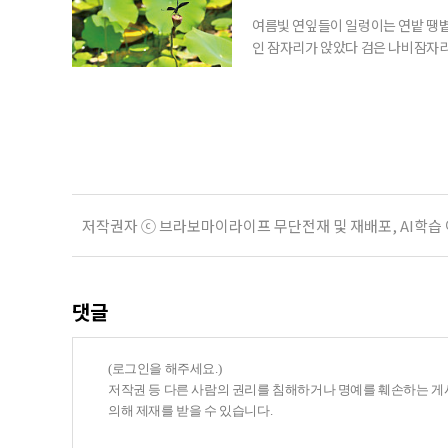
여름빛 연잎들이 일렁이는 연밭 땡볕
인 잠자리가 앉았다 검은 나비잠자리
아 한여름을 잠시 쉬었다 간다
저작권자 ⓒ 브라보마이라이프 무단전재 및 재배포, AI학습
댓글