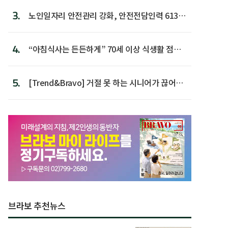
3.
노인일자리 안전관리 강화, 안전전담인력 613명
첫 배치
4.
“아침식사는 든든하게” 70세 이상 식생활 점수
가장 높아
5.
[Trend&Bravo] 거절 못 하는 시니어가 끊어야
할 행동 5
브라보 추천뉴스