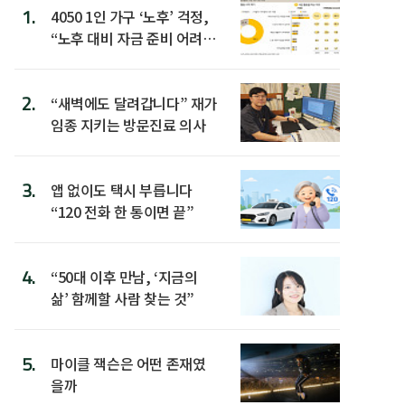
1.
4050 1인 가구 ‘노후’ 걱정,
“노후 대비 자금 준비 어려
워”
2.
“새벽에도 달려갑니다” 재가
임종 지키는 방문진료 의사
3.
앱 없이도 택시 부릅니다
“120 전화 한 통이면 끝”
4.
“50대 이후 만남, ‘지금의
삶’ 함께할 사람 찾는 것”
5.
마이클 잭슨은 어떤 존재였
을까