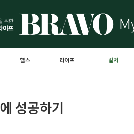
헬스
라이프
컬처
값에 성공하기