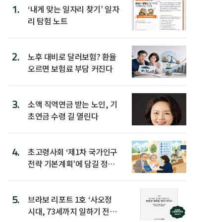
1.
‘내게 맞는 일자리 찾기’ 일자
리 탐험 노트
2.
노후 대비로 달러보험? 환율
오르면 보험료 부담 커진다
3.
소액 직역연금 받는 노인, 기
초연금 수령 길 열린다
4.
초고령사회 ‘제1차 국가인구
전략 기본계획’에 담길 정책
은
5.
브라보 리포트 1호 ‘사오정
시대, 73세까지 일하기 전략’