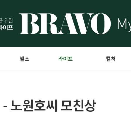
헬스
라이프
컬처
 - 노원호씨 모친상