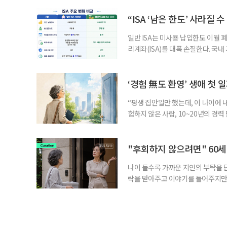
세는 개인별로 부과하지만, 1세대 
부가 각자 집 한 채씩을 보유하면 한
“ISA ‘남은 한도’ 사라질 
일반 ISA는 미사용 납입한도 이월 
리계좌(ISA)를 대폭 손질한다. 국
금융 ISA’를 새로 만들고, 일정 
기존 ISA 가입자라면 이번 개편안에
기 때문이다. 지난 3일 발표된 세제
‘경험 無도 환영’ 생애 첫 
“평생 집안일만 했는데, 이 나이에 
험하지 않은 사람, 10~20년의 경
찾고 이력서를 쓰는 일부터 출퇴근, 
보다 부담을 낮춘 진입 경로다. 통계 
경험이 풍부한 고령자는 중요한 국
"후회하지 않으려면" 60세
나이 들수록 가까운 지인의 부탁을 
락을 받아주고 이야기를 들어주지만,
평소에는 무심하다가 필요할 때만 
관계가 아닌 편리한 도움이나 감정의
게 여기며, 거절하는 순간 태도를 
다