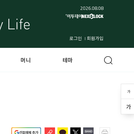
2026.08.08
로그인
회원가입
머니
테마
가
가
선호매체 추가