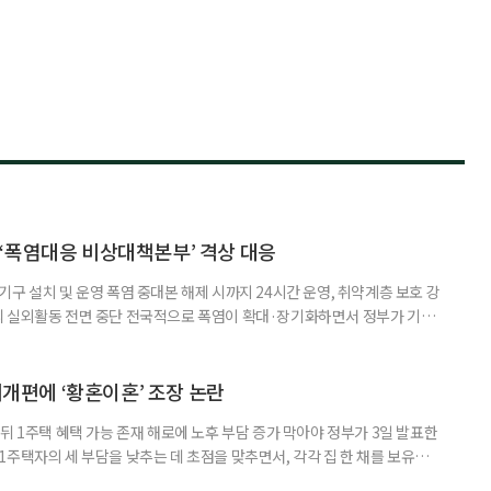
‘폭염대응 비상대책본부’ 격상 대응
구 설치 및 운영 폭염 중대본 해제 시까지 24시간 운영, 취약계층 보호 강
리 실외활동 전면 중단 전국적으로 폭염이 확대·장기화하면서 정부가 기존
’로 격상했다. 7일 보건복지부에 따르면 정은경 장관 주재로 폭염 대응
본부를 구성·운영하기로 했다. 이번 조치는 지난 2일 폭염 중앙재난안전대
령된 이후에도 폭염이 전국적으로 확대되고 장기화한 데 따른 것이다. 기존에
제개편에 ‘황혼이혼’ 조장 논란
뒤 1주택 혜택 가능 존재 해로에 노후 부담 증가 막아야 정부가 3일 발표한
주택자의 세 부담을 낮추는 데 초점을 맞추면서, 각각 집 한 채를 보유한
것보다 이혼이 경제적으로 유리해질 수 있다는 분석이 나온다. 종합부동산