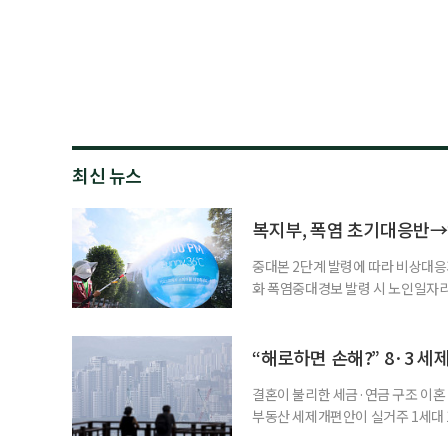
최신 뉴스
복지부, 폭염 초기대응반→
중대본 2단계 발령에 따라 비상대응기
화 폭염중대경보 발령 시 노인일자
초기대응반을 ‘폭염대응 비상대책본부
긴급회의를 열고 폭염대응 비상대책
책본부(중대본) 2단계(심각)가 발
“해로하면 손해?” 8·3 세
운영
결혼이 불리한 세금·연금 구조 이혼 
부동산 세제개편안이 실거주 1세대 1
고령 부부에게는 혼인을 유지하는 