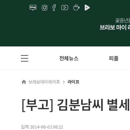
전체뉴스
피플
브라보마이라이프
라이프
[부고] 김분남씨 별세
입력 2014-06-02 08:22