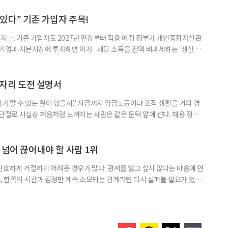
1주택 공제와 세액공제 적용 여부는 부부를 하나의 세대로 묶어 판단한다. 부
 세대가 두 채를 가진 것으로 보지만, 실제 이혼해 주거와 생계를 분
수 있다” 기존 가입자 주목!
폐지…. 기존 가입자도 2027년 연장부터 적용 예정 정부가 개인종합자산관
내 기업과 자본시장에 투자하면 이자· 배당 소득을 전액 비과세하는 ‘생산적
소득 이하 청년에게는 납입액의 10%를 소득공제 해주는 방안도 추진한다. 다만
 주목해야 한다. 그동안 사용하지 않고 쌓아둔 ISA 납입한도가 사라질 수 있
개편안이 국회 통과 후 그대로 시행된다면 법 시행 전 본
일자리 도전 설명서
내가 할 수 있는 일이 있을까.” 지금까지 임금노동이나 조직 생활을 거의 경
력 단절로 사실상 처음처럼 느껴지는 사람은 같은 문턱 앞에 선다. 채용 정보를
업무 지시, 동료 관계까지 낯설다. 이들에게 필요한 것은 ‘용기를 내라’는 말
밖에 섞여 있는 ‘첫 취업’, ‘경력 단절’ 생산인구가 줄어드는 상황에서 삶의
가 자원이다. 박경하 한국노인인력개발원 선임연구위
 넘어 끊어내야 할 사람 1위
단호하게 거절하기 어려운 경우가 많다. 관계를 잃고 싶지 않다는 마음에 연
 한쪽의 시간과 감정만 계속 소모되는 관계라면 다시 살펴볼 필요가 있다.
연락하거나, 만날 때마다 자신의 이야기만 늘어놓는 사람은 상대를 동등한
 창구로 대할 수 있다. 걱정을 가장해 자존감을 깎아내리고 도움을 당연하
바꾸는 행동도 건강한 관계와는 거리가 멀다. 믿고 털어놓은 개인사나 약점을