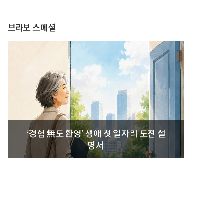
발간
브라보 스페셜
‘경험 無도 환영’ 생애 첫 일자리 도전 설
명서