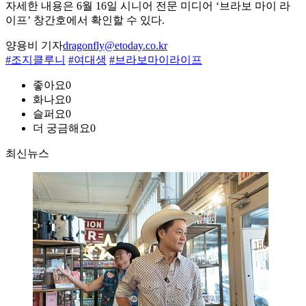
자세한 내용은 6월 16일 시니어 전문 미디어 ‘브라보 마이 라
이프’ 창간호에서 확인할 수 있다.
양용비 기자
dragonfly@etoday.co.kr
#조지클루니
#여대생
#브라보마이라이프
좋아요
0
화나요
0
슬퍼요
0
더 궁금해요
0
최신뉴스