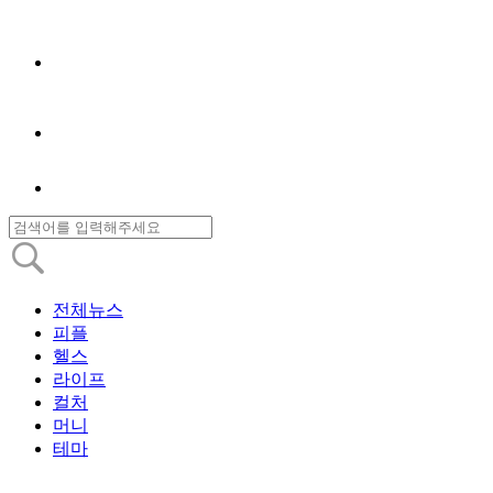
전체뉴스
피플
헬스
라이프
컬처
머니
테마