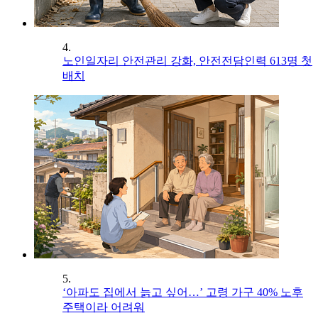
4.
노인일자리 안전관리 강화, 안전전담인력 613명 첫
배치
5.
‘아파도 집에서 늙고 싶어…’ 고령 가구 40% 노후
주택이라 어려워