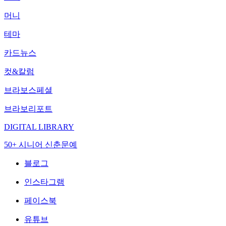
머니
테마
카드뉴스
컷&칼럼
브라보스페셜
브라보리포트
DIGITAL LIBRARY
50+ 시니어 신춘문예
블로그
인스타그램
페이스북
유튜브