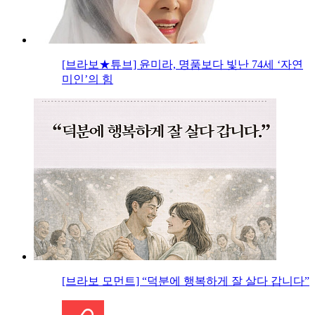
[브라보★튜브] 윤미라, 명품보다 빛난 74세 ‘자연
미인’의 힘
[브라보 모먼트] “덕분에 행복하게 잘 살다 갑니다”