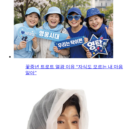
꽃중년 트로트 열광 이유 “자식도 모르는 내 마음
알아”