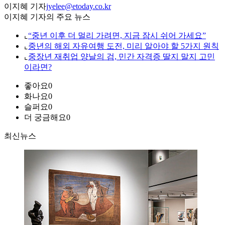
이지혜 기자
jyelee@etoday.co.kr
이지혜 기자의 주요 뉴스
⌞
“중년 이후 더 멀리 가려면, 지금 잠시 쉬어 가세요”
⌞
중년의 해외 자유여행 도전, 미리 알아야 할 5가지 원칙
⌞
중장년 재취업 양날의 검, 민간 자격증 딸지 말지 고민
이라면?
좋아요
0
화나요
0
슬퍼요
0
더 궁금해요
0
최신뉴스