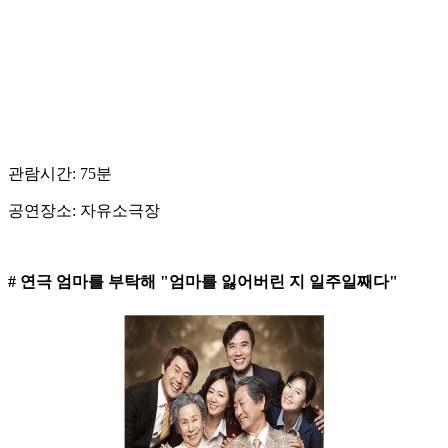
관람시간: 75분
공연장소: 자유소극장
# 연극 엄마를 부탁해 "엄마를 잃어버린 지 일주일째다"