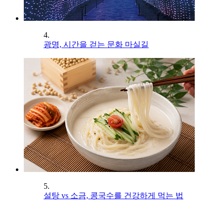
4.
광명, 시간을 걷는 문화 마실길
5.
설탕 vs 소금, 콩국수를 건강하게 먹는 법