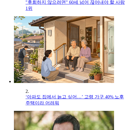
"후회하지 않으려면" 60세 넘어 끊어내야 할 사람
1위
2.
‘아파도 집에서 늙고 싶어…’ 고령 가구 40% 노후
주택이라 어려워