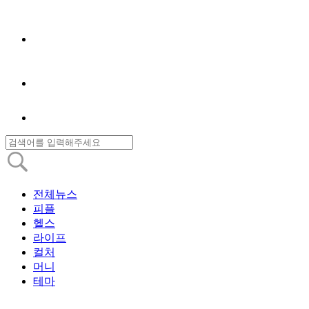
전체뉴스
피플
헬스
라이프
컬처
머니
테마