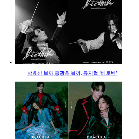
박효신 볼까 홍광호 볼까, 뮤지컬 ‘베토벤’