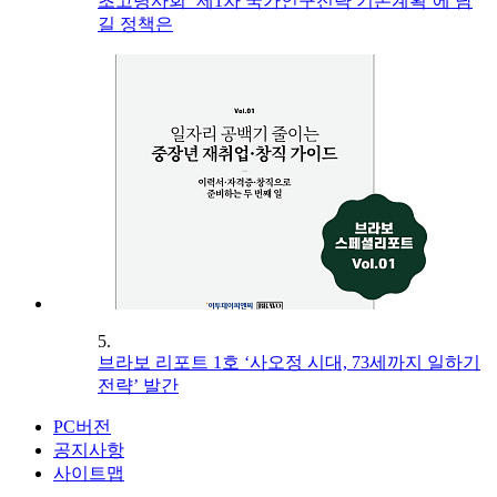
초고령사회 ‘제1차 국가인구전략 기본계획’에 담
길 정책은
5.
브라보 리포트 1호 ‘사오정 시대, 73세까지 일하기
전략’ 발간
PC버전
공지사항
사이트맵