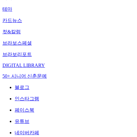
테마
카드뉴스
컷&칼럼
브라보스페셜
브라보리포트
DIGITAL LIBRARY
50+ 시니어 신춘문예
블로그
인스타그램
페이스북
유튜브
네이버카페