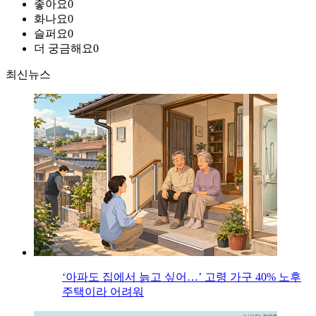
좋아요
0
화나요
0
슬퍼요
0
더 궁금해요
0
최신뉴스
‘아파도 집에서 늙고 싶어…’ 고령 가구 40% 노후
주택이라 어려워