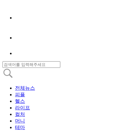
전체뉴스
피플
헬스
라이프
컬처
머니
테마