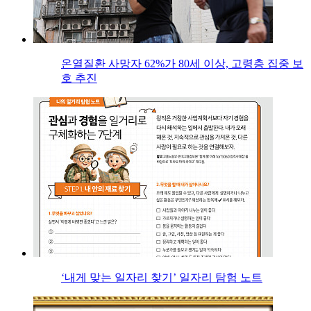
온열질환 사망자 62%가 80세 이상, 고령층 집중 보
호 추진
‘내게 맞는 일자리 찾기’ 일자리 탐험 노트