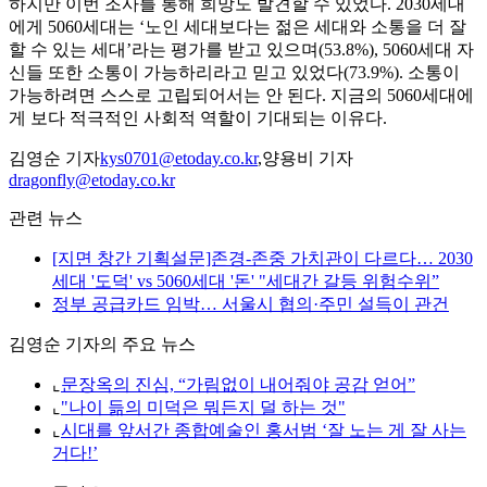
하지만 이번 조사를 통해 희망도 발견할 수 있었다. 2030세대
에게 5060세대는 ‘노인 세대보다는 젊은 세대와 소통을 더 잘
할 수 있는 세대’라는 평가를 받고 있으며(53.8%), 5060세대 자
신들 또한 소통이 가능하리라고 믿고 있었다(73.9%). 소통이
가능하려면 스스로 고립되어서는 안 된다. 지금의 5060세대에
게 보다 적극적인 사회적 역할이 기대되는 이유다.
김영순 기자
kys0701@etoday.co.kr
,양용비 기자
dragonfly@etoday.co.kr
관련 뉴스
[지면 창간 기획설문]존경-존중 가치관이 다르다… 2030
세대 '도덕' vs 5060세대 '돈' "세대간 갈등 위험수위”
정부 공급카드 임박… 서울시 협의·주민 설득이 관건
김영순 기자의 주요 뉴스
⌞
문장옥의 진심, “가림없이 내어줘야 공감 얻어”
⌞
"나이 듦의 미덕은 뭐든지 덜 하는 것"
⌞
시대를 앞서간 종합예술인 홍서범 ‘잘 노는 게 잘 사는
거다!’