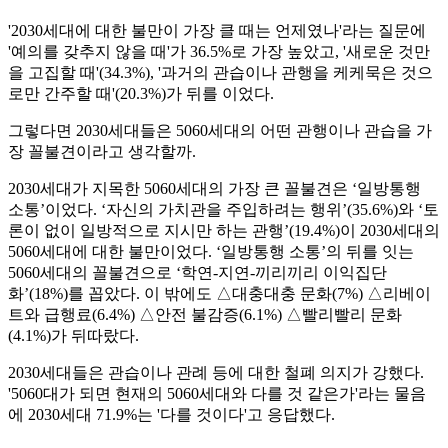
'2030세대에 대한 불만이 가장 클 때는 언제였나'라는 질문에
'예의를 갖추지 않을 때'가 36.5%로 가장 높았고, '새로운 것만
을 고집할 때'(34.3%), '과거의 관습이나 관행을 케케묵은 것으
로만 간주할 때'(20.3%)가 뒤를 이었다.
그렇다면 2030세대들은 5060세대의 어떤 관행이나 관습을 가
장 꼴불견이라고 생각할까.
2030세대가 지목한 5060세대의 가장 큰 꼴불견은 ‘일방통행
소통’이었다. ‘자신의 가치관을 주입하려는 행위’(35.6%)와 ‘토
론이 없이 일방적으로 지시만 하는 관행’(19.4%)이 2030세대의
5060세대에 대한 불만이었다. ‘일방통행 소통’의 뒤를 잇는
5060세대의 꼴불견으로 ‘학연-지연-끼리끼리 이익집단
화’(18%)를 꼽았다. 이 밖에도 △대충대충 문화(7%) △리베이
트와 급행료(6.4%) △안전 불감증(6.1%) △빨리빨리 문화
(4.1%)가 뒤따랐다.
2030세대들은 관습이나 관례 등에 대한 철폐 의지가 강했다.
'5060대가 되면 현재의 5060세대와 다를 것 같은가'라는 물음
에 2030세대 71.9%는 '다를 것이다'고 응답했다.