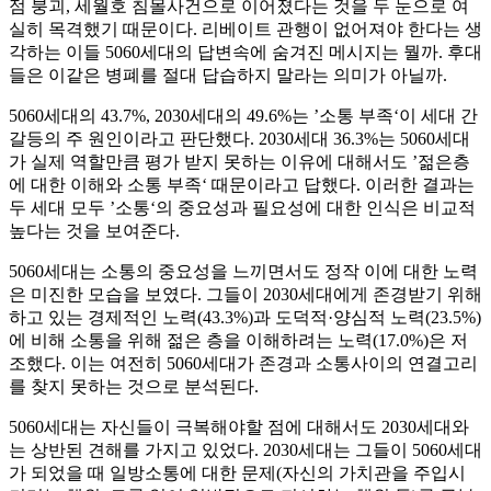
점 붕괴, 세월호 침몰사건으로 이어졌다는 것을 두 눈으로 여
실히 목격했기 때문이다. 리베이트 관행이 없어져야 한다는 생
각하는 이들 5060세대의 답변속에 숨겨진 메시지는 뭘까. 후대
들은 이같은 병폐를 절대 답습하지 말라는 의미가 아닐까.
5060세대의 43.7%, 2030세대의 49.6%는 ’소통 부족‘이 세대 간
갈등의 주 원인이라고 판단했다. 2030세대 36.3%는 5060세대
가 실제 역할만큼 평가 받지 못하는 이유에 대해서도 ’젊은층
에 대한 이해와 소통 부족‘ 때문이라고 답했다. 이러한 결과는
두 세대 모두 ’소통‘의 중요성과 필요성에 대한 인식은 비교적
높다는 것을 보여준다.
5060세대는 소통의 중요성을 느끼면서도 정작 이에 대한 노력
은 미진한 모습을 보였다. 그들이 2030세대에게 존경받기 위해
하고 있는 경제적인 노력(43.3%)과 도덕적·양심적 노력(23.5%)
에 비해 소통을 위해 젊은 층을 이해하려는 노력(17.0%)은 저
조했다. 이는 여전히 5060세대가 존경과 소통사이의 연결고리
를 찾지 못하는 것으로 분석된다.
5060세대는 자신들이 극복해야할 점에 대해서도 2030세대와
는 상반된 견해를 가지고 있었다. 2030세대는 그들이 5060세대
가 되었을 때 일방소통에 대한 문제(자신의 가치관을 주입시